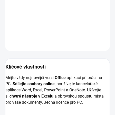
Microsoft - Aktivace
Microsoft Office 2019 pro domácnosti a studenty
je balíček
aplikací určených zejména pro využití v domácnostech a pro
studium. Poskytne vám aplikace, jako
Word, Excel, PowerPoint a
OneNote.
DETAILNÍ INFORMACE
ZEPTAT SE
HLÍDAT
Klíčové vlastnosti
Mějte vždy nejnovější verzi
Office
aplikací při práci na
PC.
Sdílejte soubory online
, používejte kancelářské
aplikace Word, Excel, PowerPoint a OneNote. Užívejte
si
chytré nástroje v Excelu
a obrovskou spoustu místa
pro vaše dokumenty. Jedna licence pro PC.