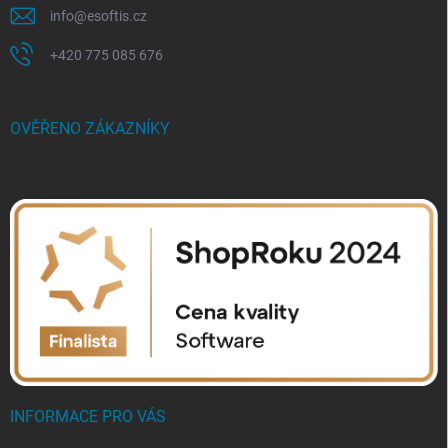
info
@
esoftis.cz
+420 775 085 676
OVĚŘENO ZÁKAZNÍKY
INFORMACE PRO VÁS