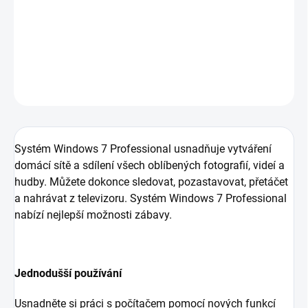
dokonce sledovat,pozastavovat,přetáčet a nahrávat z televizoru.
Systém Windows 7 Professional nabízí nejlepší možnosti zábavy.
DETAILNÍ INFORMACE
ZEPTAT SE
HLÍDAT
Systém Windows 7 Professional usnadňuje vytváření
domácí sítě a sdílení všech oblíbených fotografií, videí a
hudby. Můžete dokonce sledovat, pozastavovat, přetáčet
a nahrávat z televizoru. Systém Windows 7 Professional
nabízí nejlepší možnosti zábavy.
Jednodušší používání
Usnadněte si práci s počítačem pomocí nových funkcí