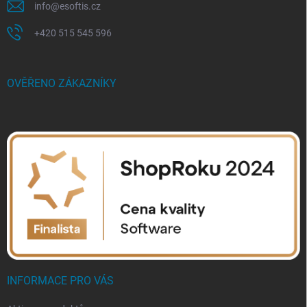
info
@
esoftis.cz
+420 515 545 596
OVĚŘENO ZÁKAZNÍKY
INFORMACE PRO VÁS