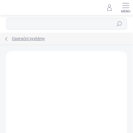
Přejít
na
obsah
Hledat
Operační systémy