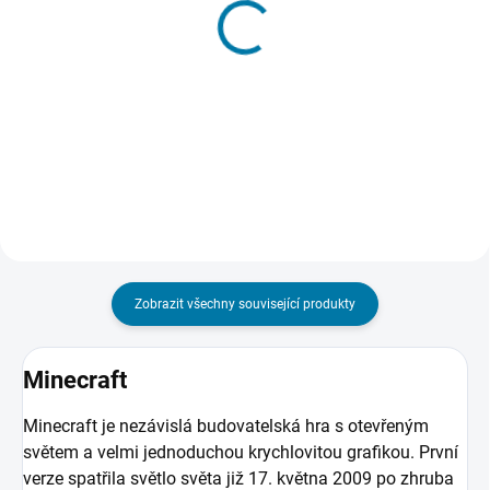
Minecraft - Windows 10
Minecraft - Xbox One
Edition
389 Kč
459 Kč
Do košíku
Do košíku
Zobrazit všechny související produkty
Minecraft
Minecraft je nezávislá budovatelská hra s otevřeným
světem a velmi jednoduchou krychlovitou grafikou. První
verze spatřila světlo světa již 17. května 2009 po zhruba