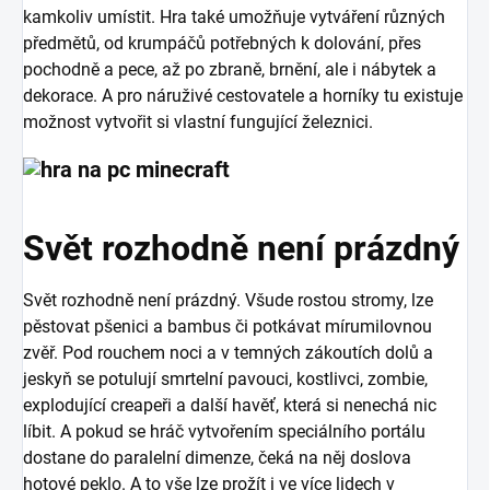
kamkoliv umístit. Hra také umožňuje vytváření různých
předmětů, od krumpáčů potřebných k dolování, přes
pochodně a pece, až po zbraně, brnění, ale i nábytek a
dekorace. A pro náruživé cestovatele a horníky tu existuje
možnost vytvořit si vlastní fungující železnici.
Svět rozhodně není prázdný
Svět rozhodně není prázdný. Všude rostou stromy, lze
pěstovat pšenici a bambus či potkávat mírumilovnou
zvěř. Pod rouchem noci a v temných zákoutích dolů a
jeskyň se potulují smrtelní pavouci, kostlivci, zombie,
explodující creapeři a další havěť, která si nenechá nic
líbit. A pokud se hráč vytvořením speciálního portálu
dostane do paralelní dimenze, čeká na něj doslova
hotové peklo. A to vše lze prožít i ve více lidech v