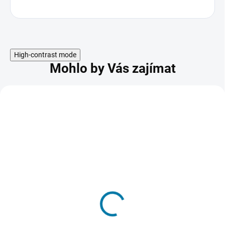
u
z
í
High-contrast mode
Mohlo by Vás zajímat
Minecraft Java &
Bedrock Edition
459 Kč