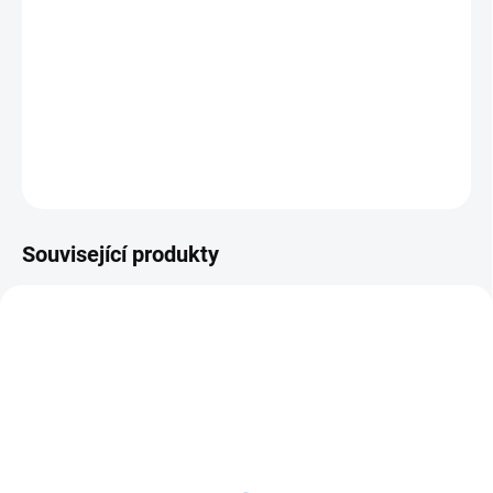
Minecraft je sandboxová hra, ve které si hráč může dělat, co se mu
zachce. V tomto případě je hráč vrhnut do krychlovitého 3D světa,
kde si musí sám nasbírat materiál na stavbu obydlí a na výrobu
nástrojů.
DETAILNÍ INFORMACE
ZEPTAT SE
HLÍDAT
Související produkty
AKCE
SKLADEM - DORUČENÍ DO 15 MINUT
SKLADEM - DORUČENÍ DO 15 MINUT
(>5 KS)
(>5 KS)