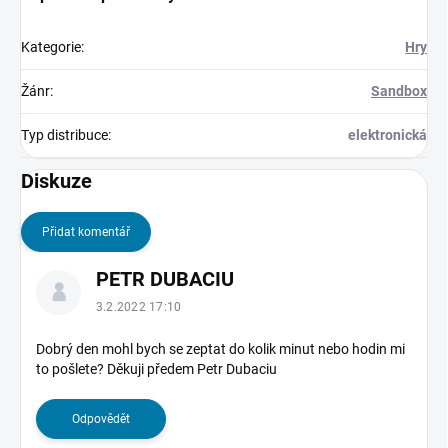
Kategorie
:
Hry
Žánr
:
Sandbox
Typ distribuce
:
elektronická
Diskuze
Přidat komentář
V
PETR DUBACIU
ý
p
3.2.2022 17:10
i
s
Dobrý den mohl bych se zeptat do kolik minut nebo hodin mi
to pošlete? Děkuji předem Petr Dubaciu
d
i
s
Odpovědět
k