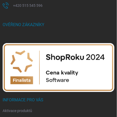
+420 515 545 596
OVĚŘENO ZÁKAZNÍKY
INFORMACE PRO VÁS
Aktivace produktů