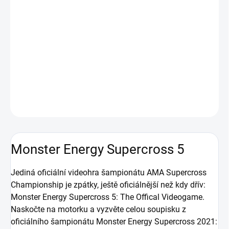
Championship je zpátky, ještě oficiálnější než kdy dřív: Monster
Energy Supercross 5: The Offical Videogame. Naskočte na
motorku a vyzvěte celou soupisku z oficiálního šampionátu
Monster Energy Supercross 2021: divize 450, 250 East and West a
projeďte všechny tratě ze šampionátu pro dokonale kompletní
zážitek ze Supercross!
DETAILNÍ INFORMACE
ZEPTAT SE
HLÍDAT
Monster Energy Supercross 5
Jediná oficiální videohra šampionátu AMA Supercross
Championship je zpátky, ještě oficiálnější než kdy dřív:
Monster Energy Supercross 5: The Offical Videogame.
Naskočte na motorku a vyzvěte celou soupisku z
oficiálního šampionátu Monster Energy Supercross 2021: