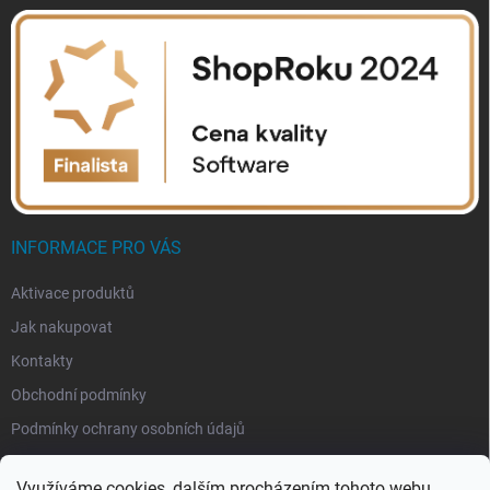
INFORMACE PRO VÁS
Aktivace produktů
Jak nakupovat
Kontakty
Obchodní podmínky
Podmínky ochrany osobních údajů
Využíváme cookies, dalším procházením tohoto webu