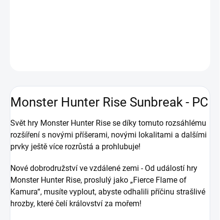
s novými příšerami, novými lokalitami a dalšími prvky ještě více
rozrůstá a prohlubuje!
DETAILNÍ INFORMACE
ZEPTAT SE
HLÍDAT
Monster Hunter Rise Sunbreak - PC
Svět hry Monster Hunter Rise se díky tomuto rozsáhlému
rozšíření s novými příšerami, novými lokalitami a dalšími
prvky ještě více rozrůstá a prohlubuje!
Nové dobrodružství ve vzdálené zemi - Od událostí hry
Monster Hunter Rise, proslulý jako „Fierce Flame of
Kamura“, musíte vyplout, abyste odhalili příčinu strašlivé
hrozby, které čelí království za mořem!