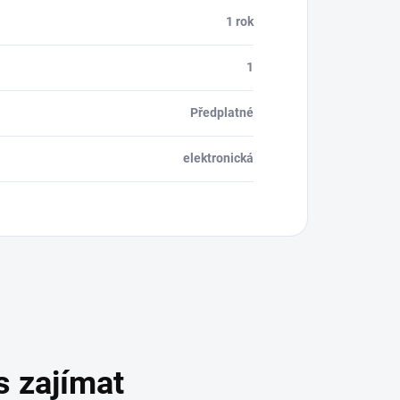
1 rok
1
Předplatné
elektronická
s zajímat