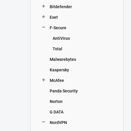
n
Bitdefender
í
p
Eset
a
n
F-Secure
e
AntiVirus
l
Total
Malwarebytes
Kaspersky
McAfee
Panda Security
Norton
G DATA
NordVPN