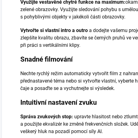
Využijte vestavěné chytré funkce na maximum:
okamž
zelené obrazovky. Využijte sledování pohybu s umělou i
s pohyblivými objekty v jakékoli části obrazovky.
Vytvořte si vlastní intro a outro
a dodejte vašemu proje
zlepšíte kvalitu obrazu, zbavíte se černých pruhů ve v
při práci s vertikálními klipy.
Snadné filmování
Nechte rychlý režim automaticky vytvořit film z nahraný
přednastavené téma nebo si vytvořte vlastní, vyberte 
čaje a posaďte se a vychutnejte si výsledek.
Intuitivní nastavení zvuku
Správa zvukových stop:
upravte hlasitost nebo ztlumte
a použijte ekvalizér ke změně frekvenčních složek. Udě
veškerý hluk na pozadí pomocí síly AI.