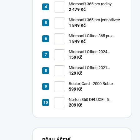
Microsoft 365 pro rodiny
2 479 Kč
Microsoft 365 pro jednotlivce
1 849 Kč
Microsoft Office 365 pro
jednotlivce
1 849 Kč
Microsoft Office 2024
Standard
159 Kč
Microsoft Office 2021
Professional Plus
129 Kč
Roblox Card - 2000 Robux
599 Kč
Norton 360 DELUXE - 5
zařízení
209 Kč