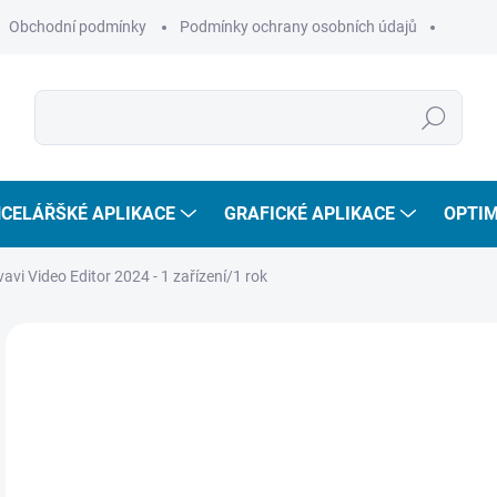
Obchodní podmínky
Podmínky ochrany osobních údajů
Hledat
CELÁŘŠKÉ APLIKACE
GRAFICKÉ APLIKACE
OPTIM
avi Video Editor 2024 - 1 zařízení/1 rok
5
486
Měr
SKL
cena