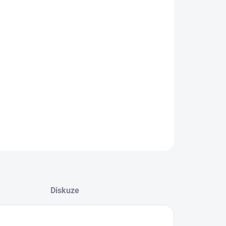
−
+
Přidat do košíku
tronická licence (ESD)Elektronická licence je běžný
ware, narozdíl od krabicové verze obdržíte digitální
nční kód pro aktivaci a odkaz ke stažení. Software máte
 k dispozici ihned.
bený a praktický nástroj pro tvorbu a úpravu videa.
ILNÍ INFORMACE
ZEPTAT SE
HLÍDAT
Diskuze