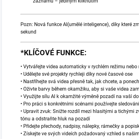
záznamu – jediným kliknutím
Pozn: Nová funkce AI(umělé inteligence), díky které 
sekund
*KLÍČOVÉ FUNKCE:
• Vytvářejte videa automaticky v rychlém režimu nebo
• Udělejte své projekty rychleji díky nové časové ose
• Nastříhejte svá videa přesně tak, jak chcete, a ponec
• Oživte barvy během okamžiku, aby si vaše videa zam
• Využijte sílu AI k okamžité výměně pozadí na vaší d
• Pro práci s konkrétními scénami používejte sledování
• Upravit zvuk: Snižte rozdíl mezi hlasitými a tichými
tónu a odstraňte hluk na pozadí
• Přidejte přechody, nadpisy, nálepky, rámečky a popis
• Získejte ve svých videích požadovaný vzhled s naši