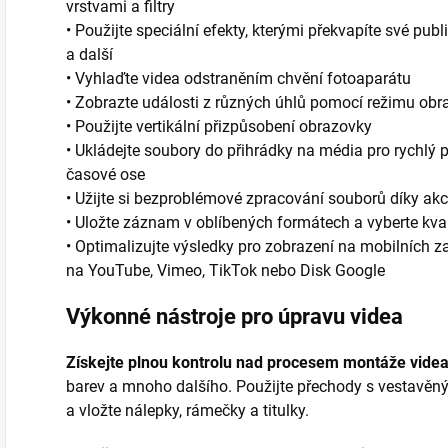
vrstvami a filtry
• Použijte speciální efekty, kterými překvapíte své pu
a další
• Vyhlaďte videa odstraněním chvění fotoaparátu
• Zobrazte události z různých úhlů pomocí režimu obr
• Použijte vertikální přizpůsobení obrazovky
• Ukládejte soubory do přihrádky na média pro rychlý p
časové ose
• Užijte si bezproblémové zpracování souborů díky akc
• Uložte záznam v oblíbených formátech a vyberte kval
• Optimalizujte výsledky pro zobrazení na mobilních z
na YouTube, Vimeo, TikTok nebo Disk Google
Výkonné nástroje pro úpravu videa
Získejte plnou kontrolu nad procesem montáže vide
barev a mnoho dalšího. Použijte přechody s vestavěným
a vložte nálepky, rámečky a titulky.