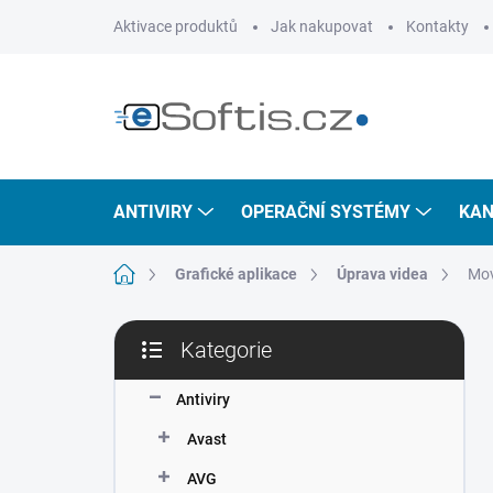
Přejít
Aktivace produktů
Jak nakupovat
Kontakty
na
obsah
ANTIVIRY
OPERAČNÍ SYSTÉMY
KAN
Domů
Grafické aplikace
Úprava videa
Mov
P
Kategorie
o
Přeskočit
s
kategorie
t
Antiviry
r
Avast
a
n
AVG