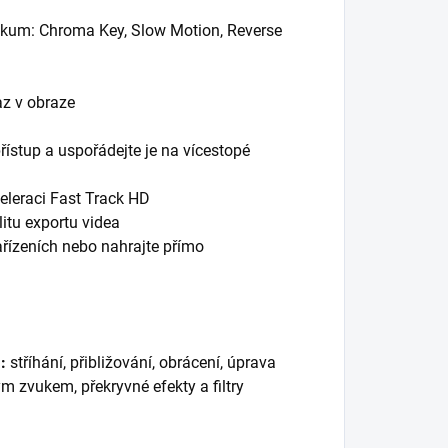
blikum: Chroma Key, Slow Motion, Reverse
az v obraze
řístup a uspořádejte je na vícestopé
eleraci Fast Track HD
itu exportu videa
ařízeních nebo nahrajte přímo
a:
stříhání, přibližování, obrácení, úprava
 zvukem, překryvné efekty a filtry