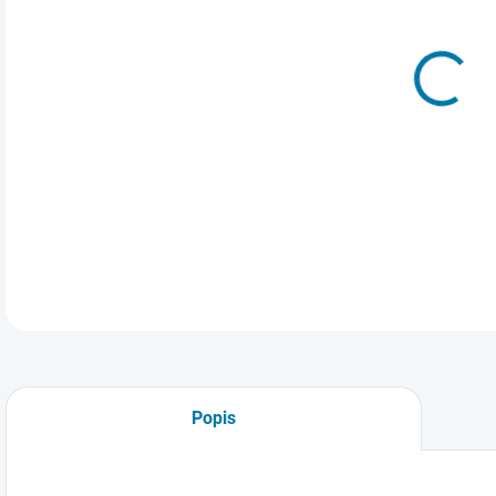
Elek
soft
lice
tedy
Oblí
DETA
Popis