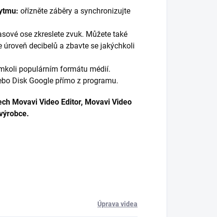
ytmu:
ořízněte záběry a synchronizujte
sové ose zkreslete zvuk. Můžete také
e úroveň decibelů a zbavte se jakýchkoli
mkoli populárním formátu médií.
nebo Disk Google přímo z programu.
ch Movavi Video Editor, Movavi Video
 výrobce.
Úprava videa