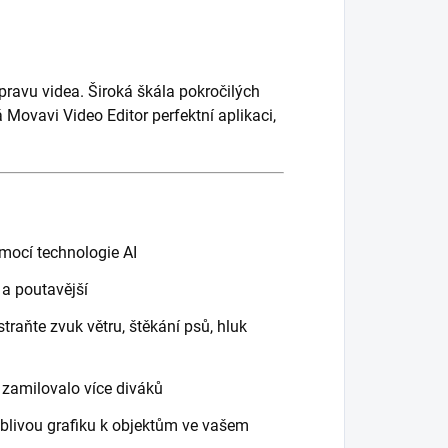
úpravu videa. Široká škála pokročilých
lá Movavi Video Editor perfektní aplikaci,
mocí technologie AI
a poutavější
raňte zvuk větru, štěkání psů, hluk
 zamilovalo více diváků
yblivou grafiku k objektům ve vašem