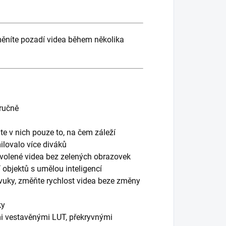
změníte pozadí videa během několika
 ručně
hte v nich pouze to, na čem záleží
ilovalo více diváků
ovolené videa bez zelených obrazovek
 objektů s umělou inteligencí
 zvuky, změňte rychlost videa beze změny
ky
mi vestavěnými LUT, překryvnými