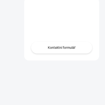
Máte dotaz?
Obraťte se na nás
zde, rádi Vám
pomůžeme.
Kontaktní formulář