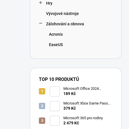
Hry
Vývojové nástroje
Zálohování a obnova
Acronis
EaseUS
TOP 10 PRODUKTŮ
Microsoft Office 2024
Professional Plus
189 Kč
Microsoft Xbox Game Pass
Ultimate 1 měsíc
379 Kč
Microsoft 365 pro rodiny
2 479 Kč