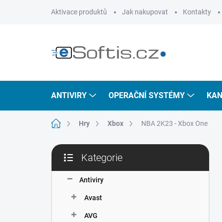
Přejít
Aktivace produktů
Jak nakupovat
Kontakty
na
obsah
ANTIVIRY
OPERAČNÍ SYSTÉMY
KAN
Domů
Hry
Xbox
NBA 2K23 - Xbox One
P
Kategorie
o
Přeskočit
s
kategorie
t
Antiviry
r
Avast
a
n
AVG