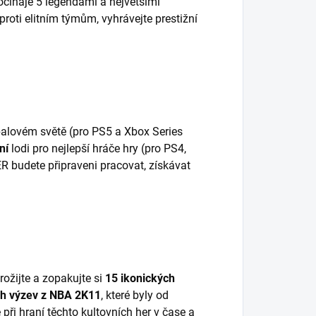
počínaje 5 legendami a největšími
roti elitním týmům, vyhrávejte prestižní
balovém světě (pro PS5 a Xbox Series
ní
lodi pro nejlepší hráče hry (pro PS4,
 budete připraveni pracovat, získávat
rožijte a zopakujte si
15 ikonických
ch výzev z NBA 2K11
, které byly od
ři hraní těchto kultovních her v čase a