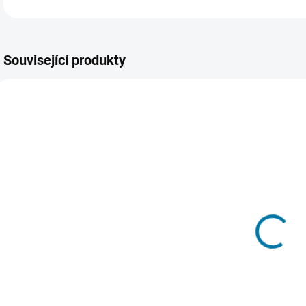
Související produkty
895
435
SKLADEM -
SKLADEM -
DORUČENÍ DO 15
DORUČENÍ DO 15
MINUT
MINUT
(>5 KS)
(>5 KS)
NBA 2K20 -
NBA 2K21 - PC
Xbox One
2 084 Kč
894 Kč
Do košíku
Do košíku