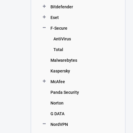
n
Bitdefender
í
p
Eset
a
n
F-Secure
e
AntiVirus
l
Total
Malwarebytes
Kaspersky
McAfee
Panda Security
Norton
G DATA
NordVPN