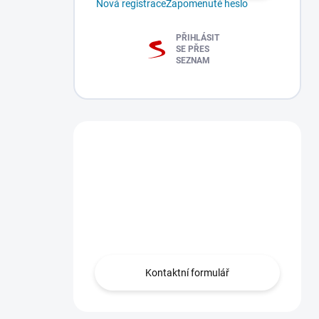
Nová registrace
Zapomenuté heslo
PŘIHLÁSIT
SE PŘES
SEZNAM
Máte dotaz?
Obraťte se na nás
zde, rádi Vám
pomůžeme.
Kontaktní formulář