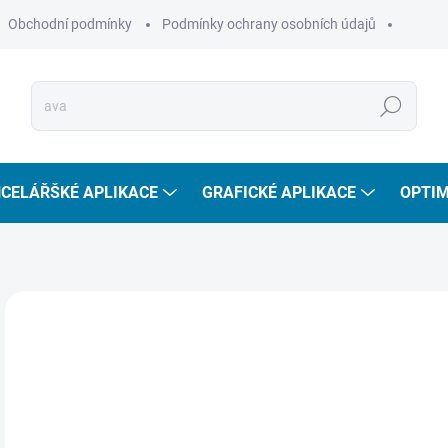
Obchodní podmínky
Podmínky ochrany osobních údajů
Hledat
CELÁŘŠKÉ APLIKACE
GRAFICKÉ APLIKACE
OPTIM
3
288
Měr
SKL
cena