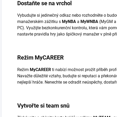
Dostaňte se na vrchol
Vybudujte si jedinečný odkaz nebo rozhodněte o budo
manažerském zážitku s
MyNBA
a
MyWNBA
(MyGM a 
PC). Využijte bezkonkurenční kontrolu, která vám pom
nastavte pravidla hry jako špičkový manažer v plně p
Režim MyCAREER
Režim
MyCAREER
ti nabízí možnost prožít příběh prof
Navažte důležité vztahy, budujte si reputaci a překonáv
nejlepší hráče. Nenechte se odradit neúspěchy, dosta
Vytvořte si team snů