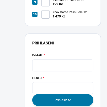
Professional Plus
129 Kč
Xbox Game Pass Core 12
měsíců
1 479 Kč
PŘIHLÁŠENÍ
E-MAIL
HESLO
Přihlásit se