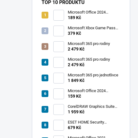
TOP 10 PRODUKTŮ
Microsoft Office 2024
Professional Plus
189 Kč
Microsoft Xbox Game Pass
Ultimate 1 měsíc
379 Kč
Microsoft 365 pro rodiny
2 479 Kč
Microsoft 365 pro rodiny
2 479 Kč
Microsoft 365 pro jednotlivce
1 849 Kč
Microsoft Office 2024
Standard
159 Kč
CorelDRAW Graphics Suite
2019
1 959 Kč
ESET HOME Security
Premium - 1 zařízení, 1 rok
679 Kč
Microsoft Office 2021