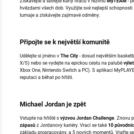
Získávejte a sbírejte karty hráčů v režimu
MyTEAM
- 
hvězdami všech dob. Využijte své nejlepší schopnosti p
turnaje a získávejte zajímavé odměny.
Připojte se k největší komunitě
Udělejte si jméno v
The City
- dosud největším basket
X/S) nebo se vydejte na epickou cestu na palubě
výlet
Xbox One, Nintendo Switch a PC). S aplikací MyPLAYER
reputaci a běhat po hřišti.
Michael Jordan je zpět
Vstupte na hřiště s
výzvou Jordan Challenge
. Znovu p
zápasů
z Jordanovy kariéry. Vrací se také
10 původní
základu propracovány, a 5 nových momentů. Vraťte se p