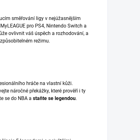
ucím směřování ligy v nejúžasnějším
MyLEAGUE pro PS4, Nintendo Switch a
ůže ovlivnit váš úspěch a rozhodování, a
řizpůsobitelném režimu.
esionálního hráče na vlastní kůži.
ejte náročné překážky, které prověří i ty
ňte se do NBA a
staňte se legendou
.