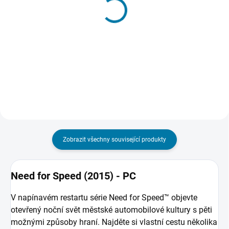
Need for Speed Heat -
Need For Speed: Hot
Xbox One
Pursuit - PC
266 Kč
946 Kč
Do košíku
Do košíku
Zobrazit všechny související produkty
Need for Speed (2015) - PC
V napínavém restartu série
Need for Speed
™ objevte
otevřený noční svět městské automobilové kultury s pěti
možnými způsoby hraní. Najděte si vlastní cestu několika