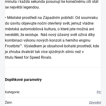
minuta i každá sekunda posunují ke konečnému cíli stát
se největší legendou.
• Městské prostředí na Západním pobřeží: Od soumraku
do úsvitu objevujte noční otevřený svět, jemuž vládne
městská automobilová kultura, o které jste možná ani
nevěděli, že existuje. Náš nový úžasný svět ožívá díky
kombinaci výkonu nových konzolí a herního enginu
Frostbite™. Výsledkem je obsahově bohaté prostředí, kde
je zhruba dvakrát tak více sjízdných silnic než v
titulu
Need for Speed
Rivals.
Doplňkové parametry
Kategorie
:
PC
Žánr
:
Závodní