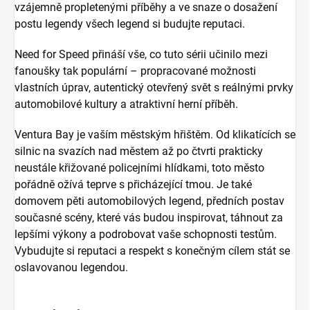
vzájemně propletenými příběhy a ve snaze o dosažení
postu legendy všech legend si budujte reputaci.
Need for Speed
přináší vše, co tuto sérii učinilo mezi
fanoušky tak populární – propracované možnosti
vlastních úprav, autentický otevřený svět s reálnými prvky
automobilové kultury a atraktivní herní příběh.
Ventura Bay je vaším městským hřištěm. Od klikatících se
silnic na svazích nad městem až po čtvrti prakticky
neustále křižované policejními hlídkami, toto město
pořádně ožívá teprve s přicházející tmou. Je také
domovem pěti automobilových legend, předních postav
současné scény, které vás budou inspirovat, táhnout za
lepšími výkony a podrobovat vaše schopnosti testům.
Vybudujte si reputaci a respekt s konečným cílem stát se
oslavovanou legendou.