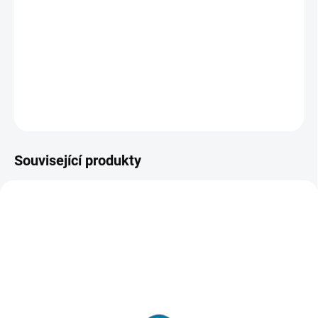
nová hra Need for Speed pro tento rok. Mnohem realističtější
zpracování aut ve stylu městských závodníků. Auta si můžete
upravit přesně podle svých představ, závodit se bude tentokrát na
městských okruzích.
DETAILNÍ INFORMACE
ZEPTAT SE
HLÍDAT
Související produkty
SKLADEM - DORUČENÍ DO 15 MINUT
SKLADEM - DORUČENÍ DO 15 MINUT
(5 KS)
(>5 KS)