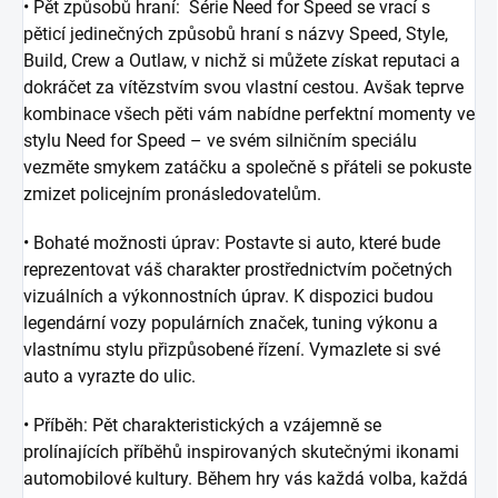
• Pět způsobů hraní: Série
Need for Speed
se vrací s
pěticí jedinečných způsobů hraní s názvy
Speed
, Style,
Build, Crew a Outlaw, v nichž si můžete získat reputaci a
dokráčet za vítězstvím svou vlastní cestou. Avšak teprve
kombinace všech pěti vám nabídne perfektní momenty ve
stylu
Need for Speed
– ve svém silničním speciálu
vezměte smykem zatáčku a společně s přáteli se pokuste
zmizet policejním pronásledovatelům.
• Bohaté možnosti úprav: Postavte si auto, které bude
reprezentovat váš charakter prostřednictvím početných
vizuálních a výkonnostních úprav. K dispozici budou
legendární vozy populárních značek, tuning výkonu a
vlastnímu stylu přizpůsobené řízení. Vymazlete si své
auto a vyrazte do ulic.
• Příběh: Pět charakteristických a vzájemně se
prolínajících příběhů inspirovaných skutečnými ikonami
automobilové kultury. Během hry vás každá volba, každá