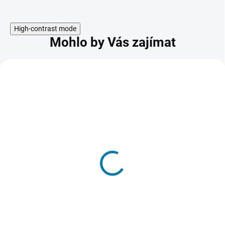
High-contrast mode
Mohlo by Vás zajímat
AKCE
EA SPORTS FC 26 - PC
625 Kč
SKLADEM - DORUČENÍ DO 15 MINUT