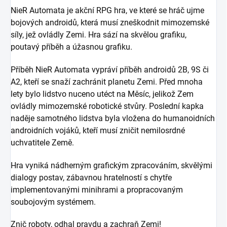
NieR Automata je akční RPG hra, ve které se hráč ujme
bojových androidů, která musí zneškodnit mimozemské
síly, jež ovládly Zemi. Hra sází na skvělou grafiku,
poutavý příběh a úžasnou grafiku.
Příběh NieR Automata vypráví příběh androidů 2B, 9S či
A2, kteří se snaží zachránit planetu Zemi. Před mnoha
lety bylo lidstvo nuceno utéct na Měsíc, jelikož Zem
ovládly mimozemské robotické stvůry. Poslední kapka
naděje samotného lidstva byla vložena do humanoidních
androidních vojáků, kteří musí zničit nemilosrdné
uchvatitele Země.
Hra vyniká nádherným grafickým zpracováním, skvělými
dialogy postav, zábavnou hratelností s chytře
implementovanými minihrami a propracovaným
soubojovým systémem.
Znič roboty, odhal pravdu a zachraň Zemi!