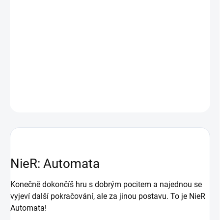
další pokračování, ale za jinou postavu. To je NieR Automata!
NieR Automata je akční RPG hra, ve které se hráč ujme bojových
androidů, která musí zneškodnit mimozemské síly, jež ovládly
Zemi. Hra sází na skvělou grafiku, poutavý příběh a úžasnou
grafiku.
DETAILNÍ INFORMACE
ZEPTAT SE
HLÍDAT
NieR: Automata
Konečně dokončíš hru s dobrým pocitem a najednou se
vyjeví další pokračování, ale za jinou postavu. To je NieR
Automata!