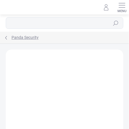
Přejít
na
obsah
Hledat
Panda Security