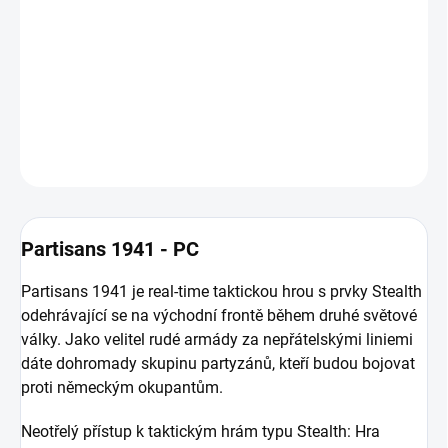
odehrávající se na východní frontě během druhé světové války.
Jako velitel rudé armády za nepřátelskými liniemi dáte dohromady
skupinu partyzánů, kteří budou bojovat proti německým
okupantům.
DETAILNÍ INFORMACE
ZEPTAT SE
HLÍDAT
Partisans 1941 - PC
Partisans 1941 je real-time taktickou hrou s prvky Stealth
odehrávající se na východní frontě během druhé světové
války. Jako velitel rudé armády za nepřátelskými liniemi
dáte dohromady skupinu partyzánů, kteří budou bojovat
proti německým okupantům.
Neotřelý přístup k taktickým hrám typu Stealth: Hra