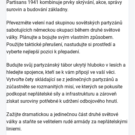
Partisans 1941 kombinuje prvky skrývání, akce, správy
surovin a budování základny.
Převezměte velení nad skupinou sovětských partyzánů
sabotujících německou okupaci během druhé světové
války. Plánujte a bojujte svým vlastním způsobem.
Použijte taktické přerušení, nastudujte si prostředí a
vyberte nejlepší pozici k přepadení.
Budujte svůj partyzánský tábor ukrytý hluboko v lesích a
hledejte spojence, kteří se k vám připojí ve vaší věci.
Vytvořte čety skládající se z jedinečných partyzánů a
zúčastněte se rozmanitých misí, ve kterých se pokusíte
podkopat nepřátelské síly a infrastrukturu a zároveň
získat suroviny potřebné k udržení odbojového hnutí.
Zažijte dramatickou a jedinečnou část druhé světové
války a staňte se velitelem rudé armády za nepřátelskými
liniemi.