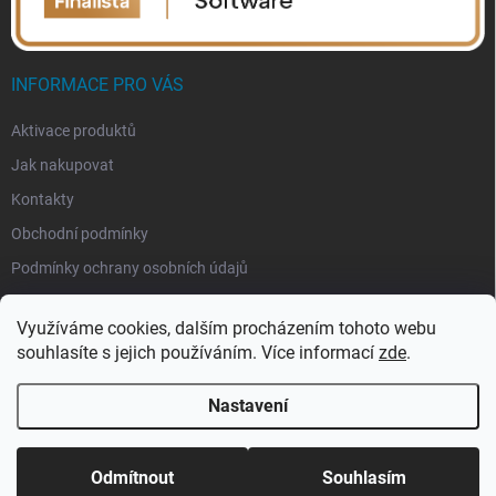
INFORMACE PRO VÁS
Aktivace produktů
Jak nakupovat
Kontakty
Obchodní podmínky
Podmínky ochrany osobních údajů
Využíváme cookies, dalším procházením tohoto webu
souhlasíte s jejich používáním. Více informací
zde
.
Nastavení
Copyright 2026
eSoftis.cz
. Všechna práva vyhrazena.
Upravit nastavení
cookies
Odmítnout
Souhlasím