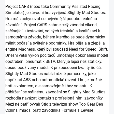
Project CARS (nebo také Community Assisted Racing
Simulator) je závodní hra vyvíjená Slightly Mad Studios.
Hra má zachycovat co nejvěrnější podobu reálného
závodění. Project CARS zahrne celý závodní víkend,
začínající u testování, volných tréninků a kvalifikací k
samotnému závodu, během kterého se bude dynamicky
měnit počasí a světelné podmínky. Hra přijala a zlepšila
engine Madness, který byl součástí Need for Speed: Shift.
Dnešní větší výkon počítačů umožňuje dokonalejší model
opotřebení pneumatik SETA, který je lepší než statický,
dosud používaný model. K přizpůsobení kvality řidičů,
Slightly Mad Studios nabízí různé pomocníky, jako
například ABS nebo automatické řazení. Hru je možné
hrát s volantem, ale samozřejmě i bez volantu. K
přiblížení se reálnému závodění se Slightly Mad Studios
rozhodla navázat kontakt s profesionálními závodníky.
Mezi ně patří bývalí Stig z televizní show Top Gear Ben
Collins, mladší bratr závodníka Formule 1 Lewise