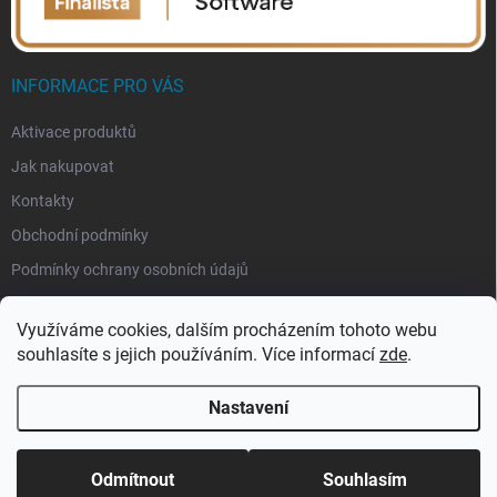
INFORMACE PRO VÁS
Aktivace produktů
Jak nakupovat
Kontakty
Obchodní podmínky
Podmínky ochrany osobních údajů
Využíváme cookies, dalším procházením tohoto webu
souhlasíte s jejich používáním. Více informací
zde
.
Nastavení
Copyright 2026
eSoftis.cz
. Všechna práva vyhrazena.
Upravit nastavení
cookies
Odmítnout
Souhlasím