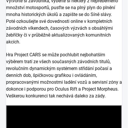
Vytvořte si závodníka, vyberte si některý z nepřeberného
množství motosportů, pusťte se na plný plyn do plnění
mnoha historických úkolů a zapište se do Síně slávy.
Poté ozkoušejte své dovednosti online v kompletních
závodních víkendech, časových výzvách s obsáhlými
žebříčky či v průběžně aktualizovaných komunitních
akcích.
Hra Project CARS se může pochlubit nejbohatším
výběrem tratí ze všech současných závodních titulů,
revolučním dynamickým systémem střídání počasí a
denních dob, špičkovou grafikou i ovládáním,
propracovanými možnostmi ladění vozů a servisní zóny a
dokonce i podporou pro Oculus Rift a Project Morpheus.
Veškerou konkurenci tak nechává daleko za zády.