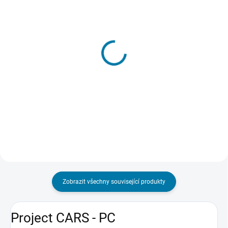
SKLADEM - DORUČENÍ DO 15 MINUT
SKLADEM - DORUČENÍ DO 15 MINUT
(4 KS)
(>5 KS)
Project Cars 3 (Deluxe
Project Cars 2 - PC
Edition) - PC
1 515 Kč
1 915 Kč
Do košíku
Do košíku
Zobrazit všechny související produkty
Project CARS - PC