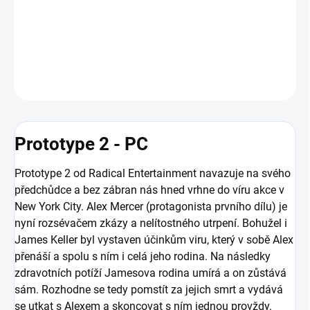
roli seržanta Jamese Hellera a budete, který se chce pomstít Alexu
Mercerovi z prvního dílu.
DETAILNÍ INFORMACE
ZEPTAT SE
HLÍDAT
Prototype 2 - PC
Prototype 2 od Radical Entertainment navazuje na svého
předchůdce a bez zábran nás hned vrhne do víru akce v
New York City. Alex Mercer (protagonista prvního dílu) je
nyní rozsévačem zkázy a nelítostného utrpení. Bohužel i
James Keller byl vystaven účinkům viru, který v sobě Alex
přenáší a spolu s ním i celá jeho rodina. Na následky
zdravotních potíží Jamesova rodina umírá a on zůstává
sám. Rozhodne se tedy pomstít za jejich smrt a vydává
se utkat s Alexem a skoncovat s ním jednou provždy.