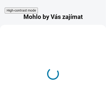
High-contrast mode
Mohlo by Vás zajímat
AKCE
EA SPORTS FC 26 - PC
625 Kč
SKLADEM - DORUČENÍ DO 15 MINUT