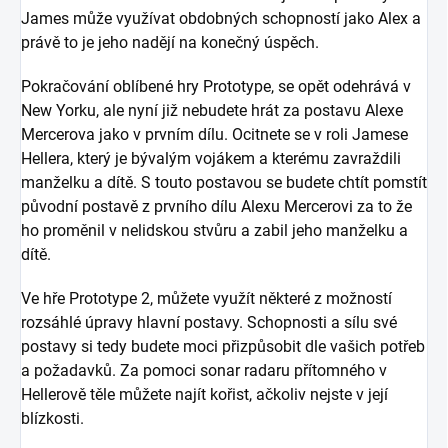
James může využívat obdobných schopností jako Alex a
právě to je jeho nadějí na konečný úspěch.
Pokračování oblíbené hry Prototype, se opět odehrává v
New Yorku, ale nyní již nebudete hrát za postavu Alexe
Mercerova jako v prvním dílu. Ocitnete se v roli Jamese
Hellera, který je bývalým vojákem a kterému zavraždili
manželku a dítě. S touto postavou se budete chtít pomstít
původní postavě z prvního dílu Alexu Mercerovi za to že
ho proměnil v nelidskou stvůru a zabil jeho manželku a
dítě.
Ve hře Prototype 2, můžete využít některé z možností
rozsáhlé úpravy hlavní postavy. Schopnosti a sílu své
postavy si tedy budete moci přizpůsobit dle vašich potřeb
a požadavků. Za pomoci sonar radaru přítomného v
Hellerově těle můžete najít kořist, ačkoliv nejste v její
blízkosti.