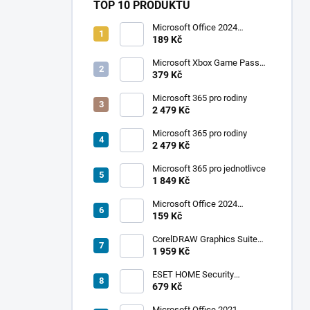
TOP 10 PRODUKTŮ
Microsoft Office 2024
Professional Plus
189 Kč
Microsoft Xbox Game Pass
Ultimate 1 měsíc
379 Kč
Microsoft 365 pro rodiny
2 479 Kč
Microsoft 365 pro rodiny
2 479 Kč
Microsoft 365 pro jednotlivce
1 849 Kč
Microsoft Office 2024
Standard
159 Kč
CorelDRAW Graphics Suite
2019
1 959 Kč
ESET HOME Security
Premium - 1 zařízení, 1 rok
679 Kč
Microsoft Office 2021