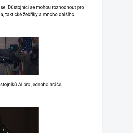
ase.
Důstojníci se mohou rozhodnout pro
dla, taktické žebříky a mnoho dalšího.
tojníků AI pro jednoho hráče.