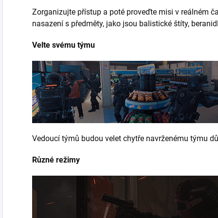
Zorganizujte přístup a poté proveďte misi v reálném č
nasazení s předměty, jako jsou balistické štíty, berani
Velte svému týmu
Vedoucí týmů budou velet chytře navrženému týmu důs
Různé režimy