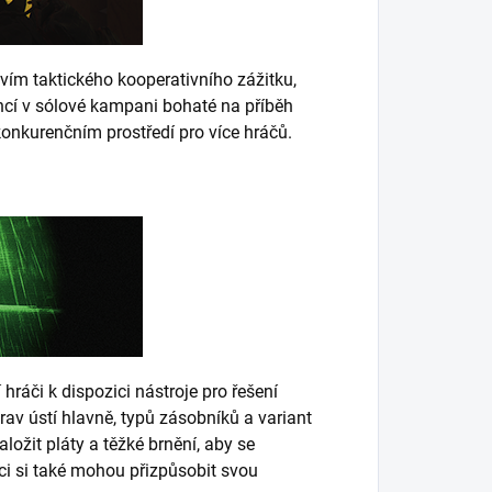
tvím taktického kooperativního zážitku,
ncí v sólové kampani bohaté na příběh
konkurenčním prostředí pro více hráčů.
ráči k dispozici nástroje pro řešení
av ústí hlavně, typů zásobníků a variant
ložit pláty a těžké brnění, aby se
ci si také mohou přizpůsobit svou