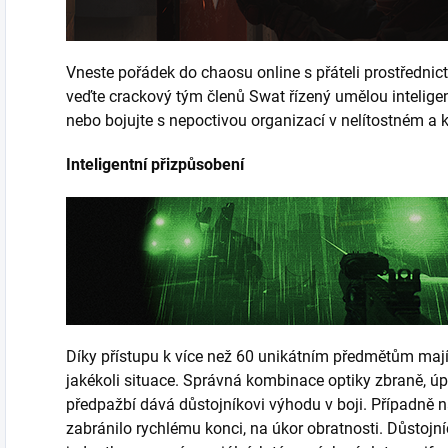
Vneste pořádek do chaosu online s přáteli prostřednic
veďte crackový tým členů Swat řízený umělou intelige
nebo bojujte s nepoctivou organizací v nelítostném a 
Inteligentní přizpůsobení
Díky přístupu k více než 60 unikátním předmětům mají h
jakékoli situace.
Správná kombinace optiky zbraně, úpr
předpažbí dává důstojníkovi výhodu v boji.
Případně na
zabránilo rychlému konci, na úkor obratnosti.
Důstojní