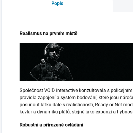
Popis
Realismus na prvním místě
Společnost VOID interactive konzultovala s policejními
pravidla zapojení a systém bodování, které jsou náročn
posunout laťku dále s realističností, Ready or Not mode
kevlar a dynamiku plátů, stejně jako expanzi a hybnost 
Robustní a přirozené ovládání