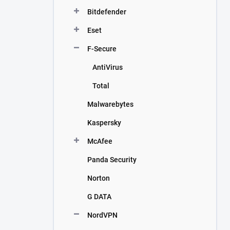
n
Bitdefender
í
p
Eset
a
n
F-Secure
e
AntiVirus
l
Total
Malwarebytes
Kaspersky
McAfee
Panda Security
Norton
G DATA
NordVPN