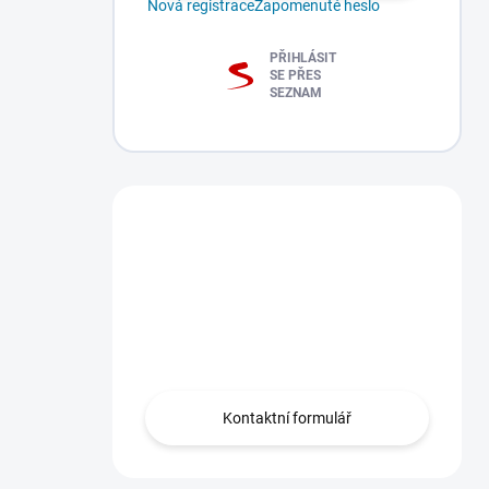
Nová registrace
Zapomenuté heslo
PŘIHLÁSIT
SE PŘES
SEZNAM
Máte dotaz?
Obraťte se na nás
zde, rádi Vám
pomůžeme.
Kontaktní formulář