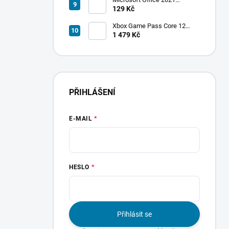
Professional Plus
129 Kč
Xbox Game Pass Core 12
měsíců
1 479 Kč
PŘIHLÁŠENÍ
E-MAIL
HESLO
Přihlásit se