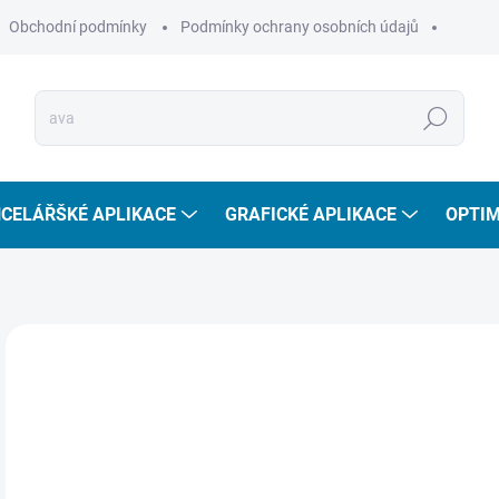
Obchodní podmínky
Podmínky ochrany osobních údajů
Hledat
CELÁŘŠKÉ APLIKACE
GRAFICKÉ APLIKACE
OPTIM
NOVINKA
5
491
Měr
SKL
cena