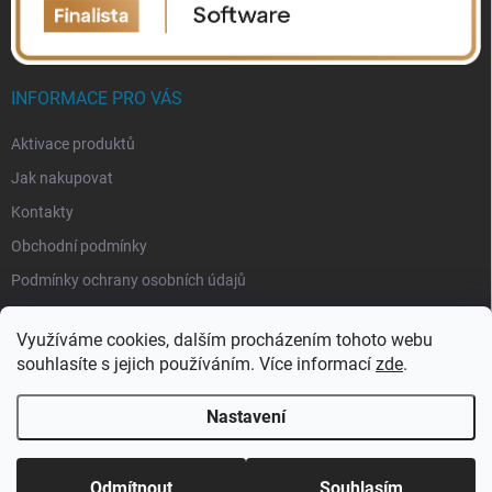
INFORMACE PRO VÁS
Aktivace produktů
Jak nakupovat
Kontakty
Obchodní podmínky
Podmínky ochrany osobních údajů
Využíváme cookies, dalším procházením tohoto webu
souhlasíte s jejich používáním. Více informací
zde
.
Nastavení
Copyright 2026
eSoftis.cz
. Všechna práva vyhrazena.
Upravit nastavení
cookies
Odmítnout
Souhlasím