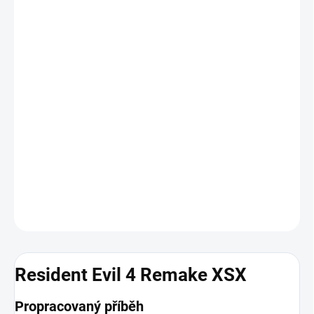
Xbox One - Aktivace
Agent Leon S. Kennedy, jeden z přeživších incidentu v Racoon City,
je vyslán do Evropy, aby zachránil Ashley Graham, unesenou
dceru prezidenta USA. Stopa však vede do odlehlé vesničky v
lesích, jejíž obyvatelé jsou ovládaní záhadným kultem. Záchranná
mise se tak zvrhne v boj o přežití. Hra Resident Evil 4 je remakem
původní hry z roku 2005. Přepracovaná verze z roku 2023
zachovává podstatu původní hry a navíc přináší modernizovanou
hratelnost, upravený příběh a špičkovou grafiku.
DETAILNÍ INFORMACE
ZEPTAT SE
HLÍDAT
Resident Evil 4 Remake XSX
Propracovaný příběh