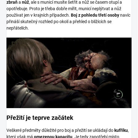
zbraň
a
nůž
, ale s municí musíte šetřit a nůž se časem otupí a
opotřebuje. Proto je třeba dobře mířit, municí neplýtvat a nůž
používat jen v krajních případech.
Boj z pohledu třetí osoby
navíc
přináší skutečný rozhled po okolí a přehled o blížících se
nepřátelích.
Přežití je teprve začátek
Veškeré předměty důležité pro boj a přežití se ukládají do
kufříku
,
který však má
omezenou kapacitu
. Je tedy zapotřebí místo