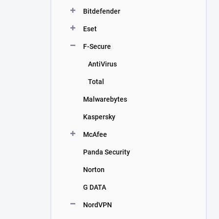
n
Bitdefender
í
p
Eset
a
n
F-Secure
e
AntiVirus
l
Total
Malwarebytes
Kaspersky
McAfee
Panda Security
Norton
G DATA
NordVPN