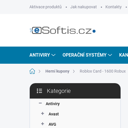
Přejít
Aktivace produktů
Jak nakupovat
Kontakty
na
obsah
ANTIVIRY
OPERAČNÍ SYSTÉMY
KAN
Domů
Herní kupony
Roblox Card - 1600 Robux
P
Kategorie
o
Přeskočit
s
kategorie
t
Antiviry
r
Avast
a
n
AVG