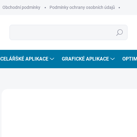
Obchodní podmínky
Podmínky ochrany osobních údajů
Hledat
CELÁŘŠKÉ APLIKACE
GRAFICKÉ APLIKACE
OPTIM
AKCE
DÁRKOVÁ KARTA
5
461
Měr
SKL
cena