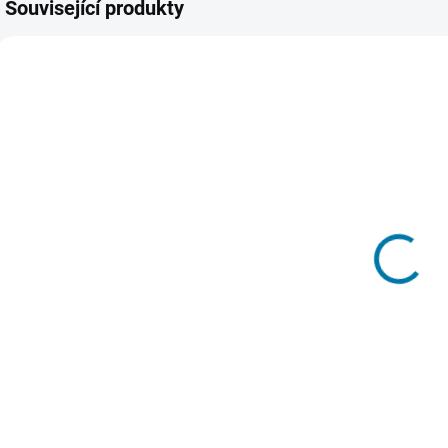
Související produkty
AKCE
AKCE
4206
8956
DÁRKOVÁ KARTA
SKLADEM -
SKLADEM -
DORUČENÍ DO 15
DORUČENÍ DO 15
MINUT
MINUT
(>5 KS)
(>5 KS)
Roblox Card -
Roblox Card -
R
1200 Robux
1000 Robux
459 Kč
375 Kč
Do košíku
Do košíku