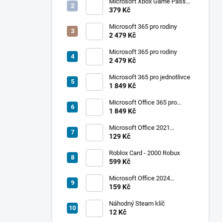
Microsoft Xbox Game Pass
Ultimate 1 měsíc
379 Kč
Microsoft 365 pro rodiny
2 479 Kč
Roblox Card - 500
Roblox Card - 200
Microsoft 365 pro rodiny
Robux
Robux
2 479 Kč
Microsoft 365 pro jednotlivce
305 Kč
159 Kč
1 849 Kč
SKLADEM - DORUČENÍ DO 15
SKLADEM - DORUČENÍ DO 15
Microsoft Office 365 pro
MINUT
MINUT
jednotlivce
1 849 Kč
Do košíku
Do košíku
Microsoft Office 2021
Professional Plus
129 Kč
Roblox Card - 2000 Robux
599 Kč
Microsoft Office 2024
Standard
159 Kč
Náhodný Steam klíč
12 Kč