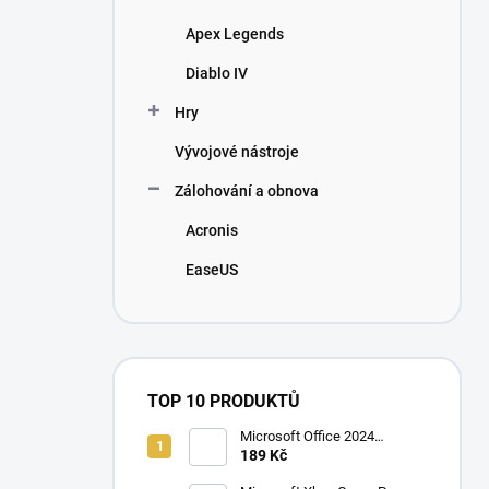
Apex Legends
Diablo IV
Hry
Vývojové nástroje
Zálohování a obnova
Acronis
EaseUS
DÁRKOVÁ KARTA
TOP 10 PRODUKTŮ
Microsoft Office 2024
Professional Plus
189 Kč