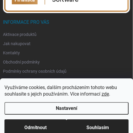
INFORMACE PRO VÁS
Aktivace produktů
Jak nakupovat
Kontakty
Obchodní podmínky
Podmínky ochrany osobních údajů
Využíváme cookies, dalším procházením tohoto webu
souhlasíte s jejich používáním. Více informací
zde
.
Nastavení
Copyright 2026
eSoftis.cz
. Všechna práva vyhrazena.
Upravit nastavení
cookies
Odmítnout
Souhlasím