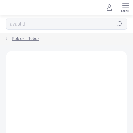
Přejít
na
obsah
Hledat
Roblox - Robux