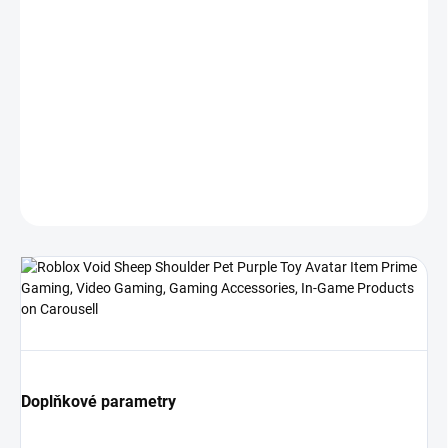
Roblox - Aktivace
Roblox je online platforma a hra, která umožňuje hráčům vytvářet
vlastní hry a virtuální světy. Void Sheep Shoulder Pet je jeden z
mnoha virtuálních předmětů, které lze zakoupit v obchodě s hrami
Roblox.
DETAILNÍ INFORMACE
ZEPTAT SE
HLÍDAT
Doplňkové parametry