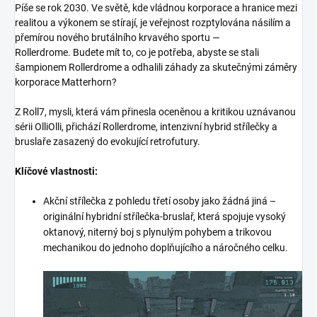
Píše se rok 2030. Ve světě, kde vládnou korporace a hranice mezi
realitou a výkonem se stírají, je veřejnost rozptylována násilím a
přemírou nového brutálního krvavého sportu —
Rollerdrome.
Budete mít to, co je potřeba, abyste se stali
šampionem Rollerdrome a odhalili záhady za skutečnými záměry
korporace Matterhorn?
Z Roll7, mysli, která vám přinesla oceněnou a kritikou uznávanou
sérii OlliOlli, přichází Rollerdrome, intenzivní hybrid střílečky a
bruslaře zasazený do evokující retrofutury.
Klíčové vlastnosti:
Akční střílečka z pohledu třetí osoby jako žádná jiná –
originální hybridní střílečka-bruslař, která spojuje vysoký
oktanový, niterný boj s plynulým pohybem a trikovou
mechanikou do jednoho doplňujícího a náročného celku.