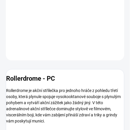
osoby, která plynule spojuje vysokooktanové souboje s plynulým
pohybem a vytváří akční zážitek jako žádný jiný. V této
adrenalinové akční střílečce dominujte stylově ve filmovém,
viscerálním boji, kde vám zabíjení přináší zdraví a triky a grindy
vám poskytují munici.
DETAILNÍ INFORMACE
ZEPTAT SE
HLÍDAT
Rollerdrome - PC
Rollerdrome je akční střílečka pro jednoho hráče z pohledu třetí
osoby, která plynule spojuje vysokooktanové souboje s plynulým
pohybem a vytváří akční zážitek jako žádný jiný.
V této
adrenalinové akční střílečce dominujte stylově ve filmovém,
viscerálním boji, kde vám zabíjení přináší zdraví a triky a grindy
vám poskytují munici.