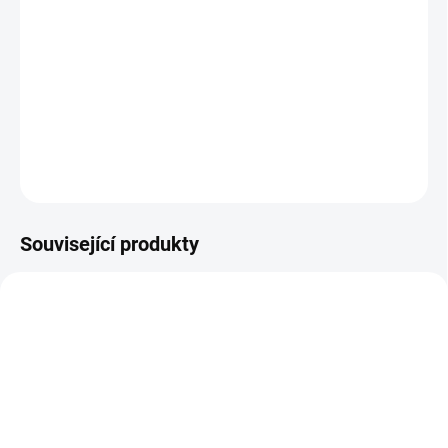
Už je to pár let, co Svatí ze Třetí ulice obsadili město Stilwater. Už
dávno nejsou tím pouličním gangem jako kdysi – nyní se změnili ve
všeobecně uznávané celebrity, které mají dokonce svou vlastní
značku. Každý teď nosí jejich tenisky, popíjí jejich energetické
nápoje a figurky s tváří Johnnyho Gata mají v každém obchodě.
DETAILNÍ INFORMACE
ZEPTAT SE
HLÍDAT
Související produkty
SKLADEM - DORUČENÍ DO 15 MINUT