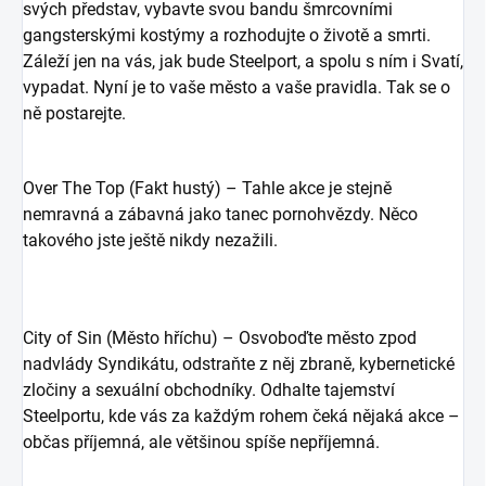
svých představ, vybavte svou bandu šmrcovními
gangsterskými kostýmy a rozhodujte o životě a smrti.
Záleží jen na vás, jak bude Steelport, a spolu s ním i Svatí,
vypadat. Nyní je to vaše město a vaše pravidla. Tak se o
ně postarejte.
Over The Top (Fakt hustý) – Tahle akce je stejně
nemravná a zábavná jako tanec pornohvězdy. Něco
takového jste ještě nikdy nezažili.
City of Sin (Město hříchu) – Osvoboďte město zpod
nadvlády Syndikátu, odstraňte z něj zbraně, kybernetické
zločiny a sexuální obchodníky. Odhalte tajemství
Steelportu, kde vás za každým rohem čeká nějaká akce –
občas příjemná, ale většinou spíše nepříjemná.