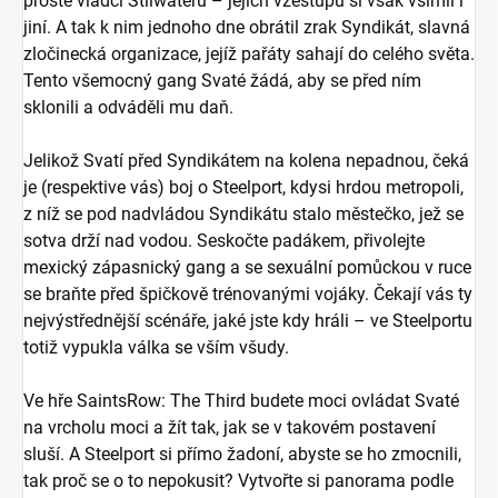
prostě vládci Stilwateru – jejich vzestupu si však všimli i
jiní. A tak k nim jednoho dne obrátil zrak Syndikát, slavná
zločinecká organizace, jejíž pařáty sahají do celého světa.
Tento všemocný gang Svaté žádá, aby se před ním
sklonili a odváděli mu daň.
Jelikož Svatí před Syndikátem na kolena nepadnou, čeká
je (respektive vás) boj o Steelport, kdysi hrdou metropoli,
z níž se pod nadvládou Syndikátu stalo městečko, jež se
sotva drží nad vodou. Seskočte padákem, přivolejte
mexický zápasnický gang a se sexuální pomůckou v ruce
se braňte před špičkově trénovanými vojáky. Čekají vás ty
nejvýstřednější scénáře, jaké jste kdy hráli – ve Steelportu
totiž vypukla válka se vším všudy.
Ve hře SaintsRow: The Third budete moci ovládat Svaté
na vrcholu moci a žít tak, jak se v takovém postavení
sluší. A Steelport si přímo žadoní, abyste se ho zmocnili,
tak proč se o to nepokusit? Vytvořte si panorama podle