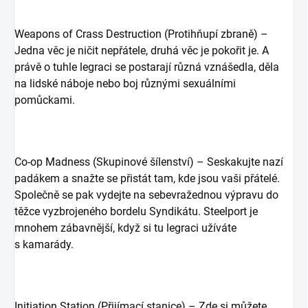
Weapons of Crass Destruction (Protihňupí zbraně) –
Jedna věc je ničit nepřátele, druhá věc je pokořit je. A
právě o tuhle legraci se postarají různá vznášedla, děla
na lidské náboje nebo boj různými sexuálními
pomůckami.
Co-op Madness (Skupinové šílenství) – Seskakujte nazí
padákem a snažte se přistát tam, kde jsou vaši přátelé.
Společně se pak vydejte na sebevražednou výpravu do
těžce vyzbrojeného bordelu Syndikátu. Steelport je
mnohem zábavnější, když si tu legraci užíváte
s kamarády.
Initiation Station (Přijímací stanice) – Zde si můžete