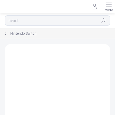
Přejít
na
obsah
Hledat
Nintendo Switch