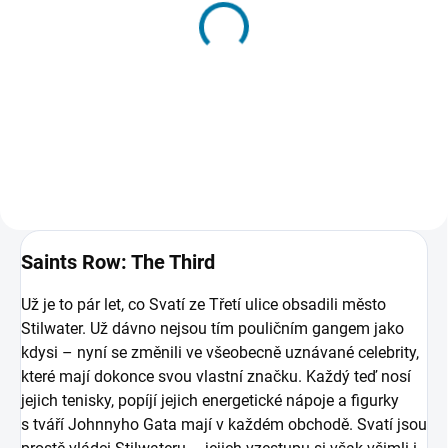
(>5 KS)
Saints Row 2 - PC
103 Kč
Do košíku
Saints Row: The Third
Už je to pár let, co Svatí ze Třetí ulice obsadili město
Stilwater. Už dávno nejsou tím pouličním gangem jako
kdysi – nyní se změnili ve všeobecně uznávané celebrity,
které mají dokonce svou vlastní značku. Každý teď nosí
jejich tenisky, popíjí jejich energetické nápoje a figurky
s tváří Johnnyho Gata mají v každém obchodě. Svatí jsou