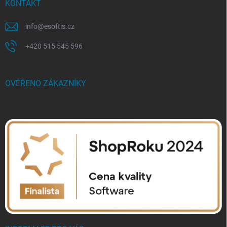
KONTAKT
info
@
esoftis.cz
+420 515 545 596
OVĚŘENO ZÁKAZNÍKY