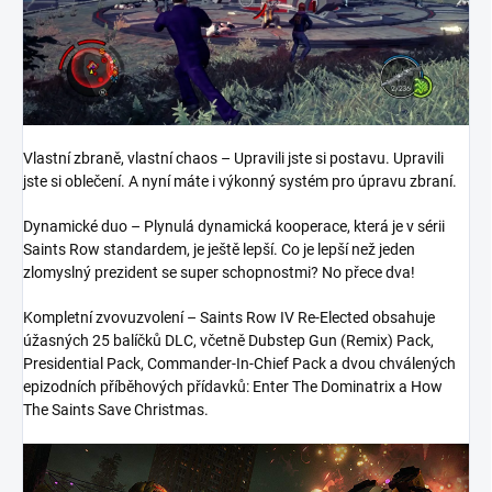
Vlastní zbraně, vlastní chaos – Upravili jste si postavu. Upravili
jste si oblečení. A nyní máte i výkonný systém pro úpravu zbraní.
Dynamické duo – Plynulá dynamická kooperace, která je v sérii
Saints Row standardem, je ještě lepší. Co je lepší než jeden
zlomyslný prezident se super schopnostmi? No přece dva!
Kompletní zvovuzvolení – Saints Row IV Re-Elected obsahuje
úžasných 25 balíčků DLC, včetně Dubstep Gun (Remix) Pack,
Presidential Pack, Commander-In-Chief Pack a dvou chválených
epizodních příběhových přídavků: Enter The Dominatrix a How
The Saints Save Christmas.