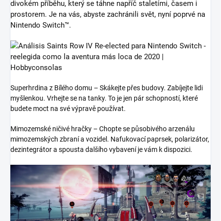
divokém příběhu, který se táhne napříč staletími, časem i
prostorem. Je na vás, abyste zachránili svět, nyní poprvé na
Nintendo Switch™.
Superhrdina z Bílého domu – Skákejte přes budovy. Zabíjejte lidi
myšlenkou. Vrhejte se na tanky. To je jen pár schopností, které
budete moct na své výpravě používat.
Mimozemské ničivé hračky – Chopte se působivého arzenálu
mimozemských zbraní a vozidel. Nafukovací paprsek, polarizátor,
dezintegrátor a spousta dalšího vybavení je vám k dispozici.