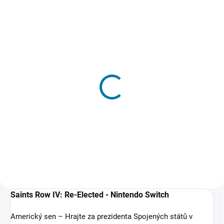
SKLADEM - DORUČENÍ DO 15 MINUT
(>5 KS)
Saints Row 4 - PC
184 Kč
Do košíku
Saints Row IV: Re-Elected - Nintendo Switch
Americký sen – Hrajte za prezidenta Spojených států v