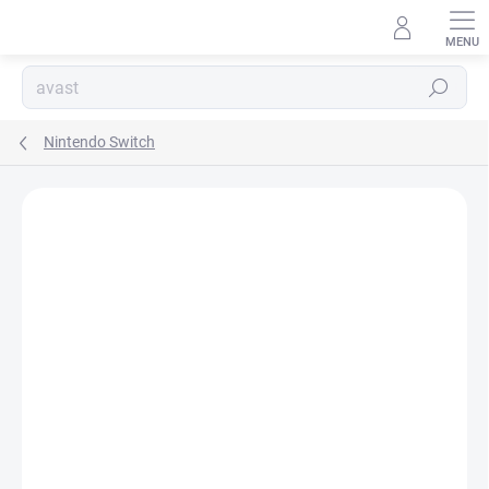
Přejít
na
obsah
Hledat
Nintendo Switch