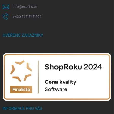
info
@
esoftis.cz
+420 515 545 596
OVĚŘENO ZÁKAZNÍKY
INFORMACE PRO VÁS