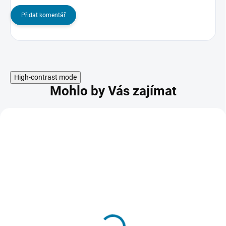
Přidat komentář
High-contrast mode
Mohlo by Vás zajímat
Saints Row: The Third