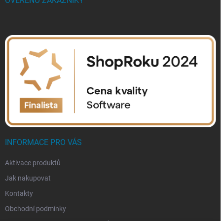
OVĚŘENO ZÁKAZNÍKY
INFORMACE PRO VÁS
Aktivace produktů
Jak nakupovat
Kontakty
Obchodní podmínky