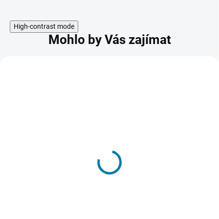
High-contrast mode
Mohlo by Vás zajímat
AKCE
Sniper Ghost Warrior
Contracts 2 - PC
164 Kč
SKLADEM - DORUČENÍ DO 15 MINUT