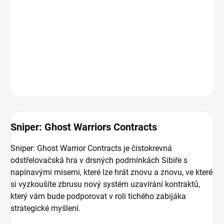
Vychutnejte si čistokrevnou odstřelovačskou hru v drsných
podmínkách moderní Sibiře v napínavých misích, které lze hrát
znovu a znovu, a vyzkoušejte si zbrusu nový systém uzavírání
kontraktů, který podporuje strategické myšlení.
DETAILNÍ INFORMACE
ZEPTAT SE
HLÍDAT
Sniper: Ghost Warriors Contracts
Sniper: Ghost Warrior Contracts je čistokrevná
odstřelovačská hra v drsných podmínkách Sibiře s
napínavými misemi, které lze hrát znovu a znovu, ve které
si vyzkoušíte zbrusu nový systém uzavírání kontraktů,
který vám bude podporovat v roli tichého zabijáka
strategické myšlení.