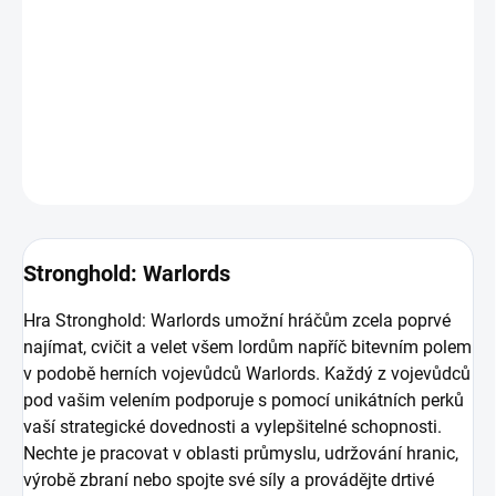
cvičit a velet všem lordům napříč bitevním polem v podobě herních
vojevůdců Warlords. Každý z vojevůdců pod vašim velením
podporuje s pomocí unikátních perků vaší strategické dovednosti
a vylepšitelné schopnosti.
DETAILNÍ INFORMACE
ZEPTAT SE
HLÍDAT
Stronghold: Warlords
Hra Stronghold: Warlords umožní hráčům zcela poprvé
najímat, cvičit a velet všem lordům napříč bitevním polem
v podobě herních vojevůdců Warlords. Každý z vojevůdců
pod vašim velením podporuje s pomocí unikátních perků
vaší strategické dovednosti a vylepšitelné schopnosti.
Nechte je pracovat v oblasti průmyslu, udržování hranic,
výrobě zbraní nebo spojte své síly a provádějte drtivé