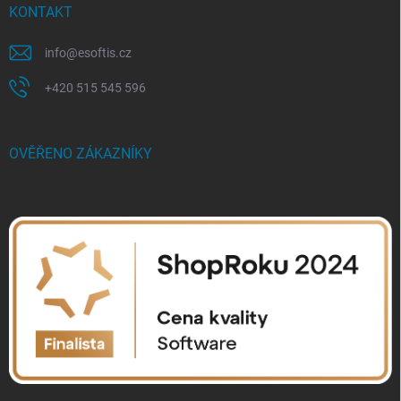
KONTAKT
info
@
esoftis.cz
+420 515 545 596
OVĚŘENO ZÁKAZNÍKY