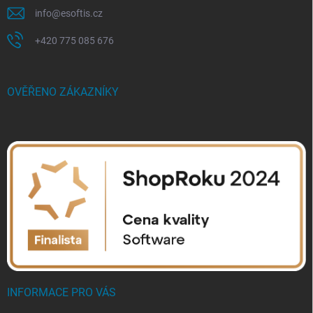
info
@
esoftis.cz
+420 775 085 676
OVĚŘENO ZÁKAZNÍKY
INFORMACE PRO VÁS