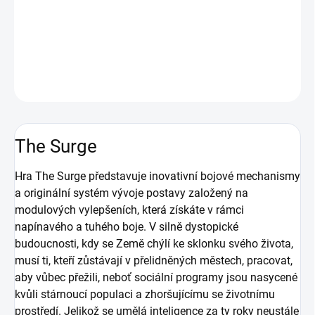
originální systém vývoje postavy založený na modulových
vylepšeních, která získáte v rámci napínavého a tuhého boje.
DETAILNÍ INFORMACE
ZEPTAT SE
HLÍDAT
The Surge
Hra The Surge představuje inovativní bojové mechanismy
a originální systém vývoje postavy založený na
modulových vylepšeních, která získáte v rámci
napínavého a tuhého boje. V silně dystopické
budoucnosti, kdy se Země chýlí ke sklonku svého života,
musí ti, kteří zůstávají v přelidněných městech, pracovat,
aby vůbec přežili, neboť sociální programy jsou nasycené
kvůli stárnoucí populaci a zhoršujícímu se životnímu
prostředí. Jelikož se umělá inteligence za ty roky neustále