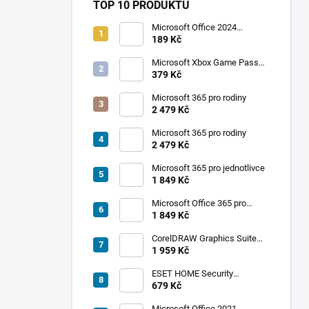
TOP 10 PRODUKTŮ
Microsoft Office 2024
Professional Plus
189 Kč
Microsoft Xbox Game Pass
Ultimate 1 měsíc
379 Kč
Microsoft 365 pro rodiny
2 479 Kč
Microsoft 365 pro rodiny
2 479 Kč
Microsoft 365 pro jednotlivce
1 849 Kč
Microsoft Office 365 pro
jednotlivce
1 849 Kč
CorelDRAW Graphics Suite
AKCE
2019
1 959 Kč
TIP
ESET HOME Security
Premium - 1 zařízení, 1 rok
679 Kč
Microsoft Office 2021