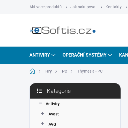
Přejít
Aktivace produktů
Jak nakupovat
Kontakty
na
obsah
ANTIVIRY
OPERAČNÍ SYSTÉMY
KAN
Domů
Hry
PC
Thymesia - PC
P
Kategorie
o
Přeskočit
s
kategorie
t
Antiviry
r
Avast
a
n
AVG