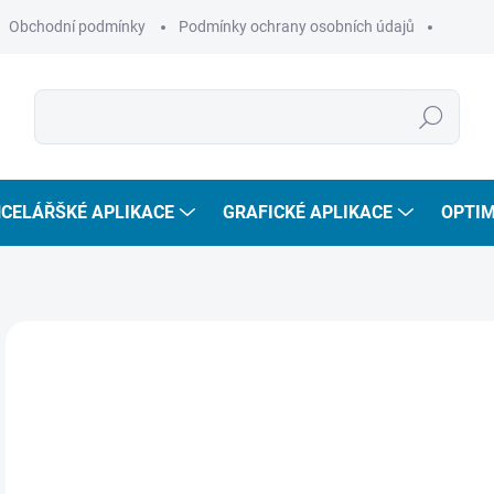
Obchodní podmínky
Podmínky ochrany osobních údajů
Hledat
CELÁŘŠKÉ APLIKACE
GRAFICKÉ APLIKACE
OPTIM
3
268
Měr
SKL
cena