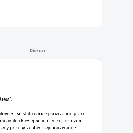
ILNÍ INFORMACE
ZEPTAT SE
HLÍDAT
Diskuze
těstí.
ovství, se stala široce používanou praxí
užívali ji k vylepšení a léčení, jak uznali
něny pokusy zastavit její používání, z