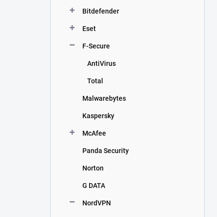
n
Bitdefender
í
p
Eset
a
n
F-Secure
e
AntiVirus
l
Total
Malwarebytes
Kaspersky
McAfee
Panda Security
Norton
G DATA
NordVPN