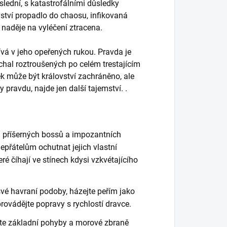
slední, s katastrofálními důsledky
vství propadlo do chaosu, infikovaná
 naděje na vyléčení ztracena.
ívá v jeho opeřených rukou. Pravda je
hal roztroušených po celém trestajícím
k může být království zachráněno, ale
pravdu, najde jen další tajemství. .
 příšerných bossů a impozantních
nepřátelům ochutnat jejich vlastní
ré číhají ve stínech kdysi vzkvétajícího
vé havraní podoby, házejte peřím jako
provádějte popravy s rychlostí dravce.
te základní pohyby a morové zbraně