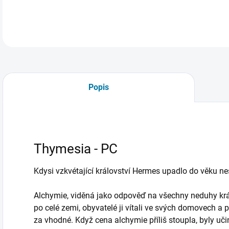
DETA
Popis
Thymesia - PC
Kdysi vzkvétající království Hermes upadlo do věku neš
Alchymie, viděná jako odpověď na všechny neduhy král
po celé zemi, obyvatelé ji vítali ve svých domovech a po
za vhodné. Když cena alchymie příliš stoupla, byly uči