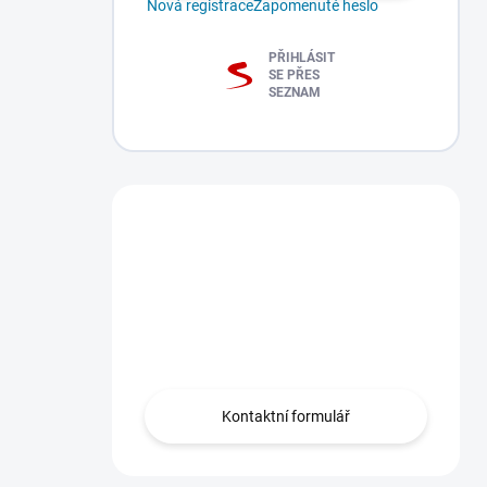
Nová registrace
Zapomenuté heslo
PŘIHLÁSIT
SE PŘES
SEZNAM
Máte dotaz?
Obraťte se na nás
zde, rádi Vám
pomůžeme.
Kontaktní formulář