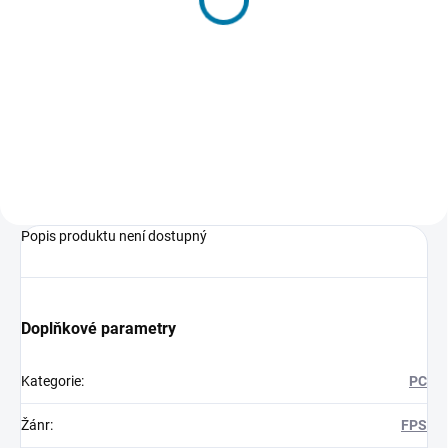
Recon: Wildlands Season
Recon: Wildlands Season
Pass - PC
Pass - PC (Steam)
333 Kč
389 Kč
Do košíku
Do košíku
Popis produktu není dostupný
Doplňkové parametry
Kategorie
:
PC
Žánr
:
FPS