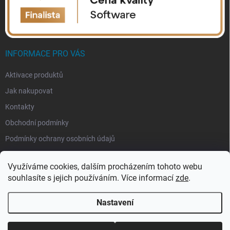
INFORMACE PRO VÁS
Aktivace produktů
Jak nakupovat
Kontakty
Obchodní podmínky
Podmínky ochrany osobních údajů
Využíváme cookies, dalším procházením tohoto webu
souhlasíte s jejich používáním. Více informací
zde
.
Nastavení
Copyright 2026
eSoftis.cz
. Všechna práva vyhrazena.
Upravit nastavení