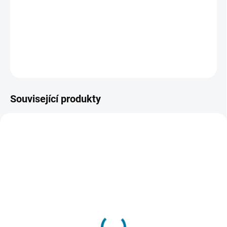
Tom Clancys Ghost Recon Wildlands nás zavede do otevřeného
světa konfliktu, kde si každý najde kousek své zábavy. Otevřený
svět Vám nabídne kupu zbraní, ovládání dopravních prostředků,
možnost volby likvidace nepřítele a mnohem víc.
ZEPTAT SE
HLÍDAT
Související produkty
SKLADEM - DORUČENÍ DO 15 MINUT
SKLADEM - DORUČENÍ DO 15 MINUT
(>5 KS)
(>5 KS)
Tom Clancy's Ghost
Tom Clancy's Ghost