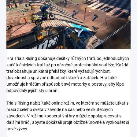
Hra Trials Rising obsahuje desítky různých tratí, od jednoduchých
začátečnických tratí až po náročné profesionální soutěže. Každá
trať obsahuje unikátní překážky, které vyžadují rychlost,
dovednost a správné odhadnutí skoků a zatáček. Hra také
umožňuje hráčům přizpůsobit své motorky a postavy, aby lépe
odpovídaly jejich stylu hraní.
Trials Rising nabízí také online režim, ve kterém se můžete utkat s
hráči z celého světa v závodě na čas nebo ve skutečných
závodech. V režimu kooperativní hry můžete spolupracovat s
dalšími hráči, abyste dokázali projít obtížné úrovně a vyzkoušet si
nové výzvy.