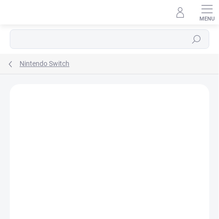
Přejít
na
obsah
Hledat
Nintendo Switch