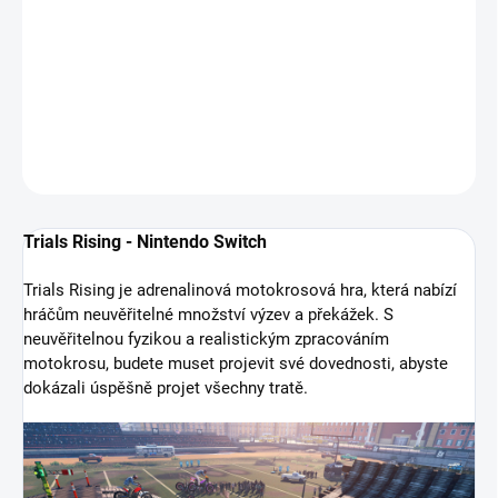
bláznivé kousky a rychlé závodění s novým vizuálním
zpracováním a rovněž prozatím největšími mapami, jaké byly v
sérii k vidění.
DETAILNÍ INFORMACE
ZEPTAT SE
HLÍDAT
Trials Rising - Nintendo Switch
Trials Rising je adrenalinová motokrosová hra, která nabízí
hráčům neuvěřitelné množství výzev a překážek. S
neuvěřitelnou fyzikou a realistickým zpracováním
motokrosu, budete muset projevit své dovednosti, abyste
dokázali úspěšně projet všechny tratě.