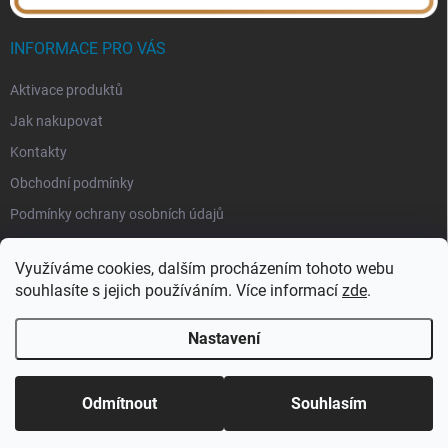
INFORMACE PRO VÁS
Aktivace produktů
Jak nakupovat
Kontakty
Obchodní podmínky
Podmínky ochrany osobních údajů
Využíváme cookies, dalším procházením tohoto webu
souhlasíte s jejich používáním. Více informací
zde
.
Nastavení
Copyright 2026
eSoftis.cz
. Všechna práva vyhrazena.
Upravit nastavení
cookies
Odmítnout
Souhlasím
Vytvořil Shoptet