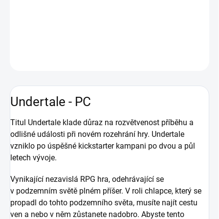
události při novém rozehrání hry. Undertale vzniklo po úspěšné
kickstarter kampani po dvou a půl letech vývoje.
DETAILNÍ INFORMACE
ZEPTAT SE
HLÍDAT
Undertale - PC
Titul Undertale klade důraz na rozvětvenost příběhu a
odlišné události při novém rozehrání hry. Undertale
vzniklo po úspěšné kickstarter kampani po dvou a půl
letech vývoje.
Vynikající nezavislá RPG hra, odehrávající se
v podzemním světě plném příšer. V roli chlapce, který se
propadl do tohto podzemního světa, musíte najít cestu
ven a nebo v něm zůstanete nadobro. Abyste tento