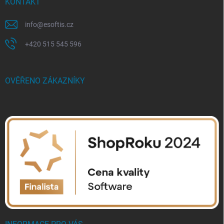
KONTAKT
info
@
esoftis.cz
+420 515 545 596
OVĚŘENO ZÁKAZNÍKY