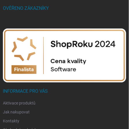
OVĚŘENO ZÁKAZNÍKY
INFORMACE PRO VÁS
Aktivace produktů
Jak nakupovat
Kontakty