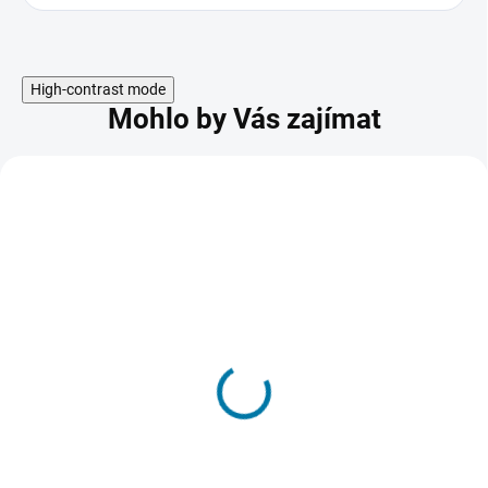
High-contrast mode
Mohlo by Vás zajímat
EaseUS Todo Backup -
MAC
829 Kč
SKLADEM - DORUČENÍ DO 15 MINUT