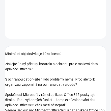
Veeam Backup pro Microsoft Office 365 u dat aplikace Office 365
eliminuje riziko ztráty přístupu a kontroly – vaše data jsou tak
vždy mimořádně dostupná a chráněná.
DETAILNÍ INFORMACE
ZEPTAT SE
HLÍDAT
Minimální objednávka je 10ks licencí.
Získejte úplný přístup, kontrolu a ochranu pro e-mailová data
aplikace Office 365
S ochranou dat on-site nikdo problémy nemá. Proč ale tolik
organizací zapomíná na ochranu dat v cloudu?
Společnost Microsoft v rámci aplikace Office 365 poskytuje
širokou řadu výkonných funkcí – komplexní zálohování dat
aplikace Office 365 však mezi ně nepatří.
Veeam Backup pro Microsoft Office 365 u dat aplikace Office 365