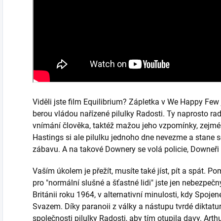
Viděli jste film Equilibrium? Zápletka v We Happy Few 
berou vládou nařízené pilulky Radosti. Ty naprosto rad
vnímání člověka, taktéž mažou jeho vzpomínky, zejmén
Hastings si ale pilulku jednoho dne nevezme a stane se
zábavu. A na takové Downery se volá policie, Downeři s
Vaším úkolem je přežít, musíte také jíst, pít a spát. 
pro "normální slušné a šťastné lidi" jste jen nebezpeč
Británii roku 1964, v alternativní minulosti, kdy Spoj
Svazem. Díky paranoii z války a nástupu tvrdé diktat
společnosti pilulky Radosti, aby tím otupila davy. Art