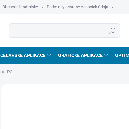
Obchodní podmínky
Podmínky ochrany osobních údajů
Hledat
CELÁŘŠKÉ APLIKACE
GRAFICKÉ APLIKACE
OPTIM
n) - PC
2 
2 1
Měr
SKL
cena