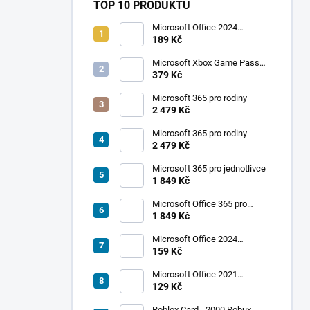
TOP 10 PRODUKTŮ
Microsoft Office 2024
Professional Plus
189 Kč
Microsoft Xbox Game Pass
Ultimate 1 měsíc
379 Kč
Microsoft 365 pro rodiny
2 479 Kč
Microsoft 365 pro rodiny
2 479 Kč
Microsoft 365 pro jednotlivce
1 849 Kč
Microsoft Office 365 pro
jednotlivce
1 849 Kč
Microsoft Office 2024
Standard
159 Kč
Microsoft Office 2021
Professional Plus
129 Kč
Roblox Card - 2000 Robux