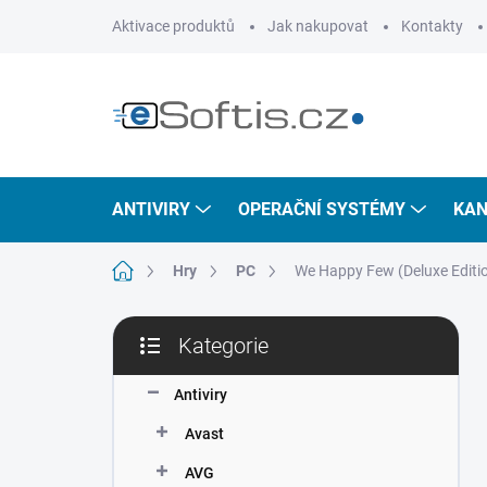
Přejít
Aktivace produktů
Jak nakupovat
Kontakty
na
obsah
ANTIVIRY
OPERAČNÍ SYSTÉMY
KAN
Domů
Hry
PC
We Happy Few (Deluxe Editio
P
Kategorie
o
Přeskočit
s
kategorie
t
Antiviry
r
Avast
a
n
AVG