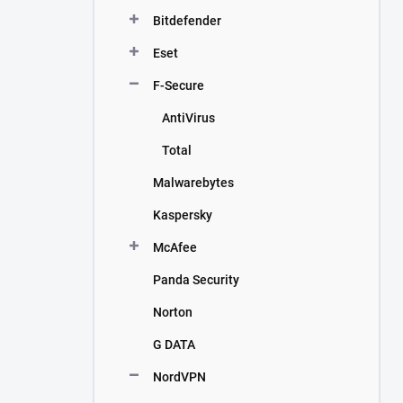
n
Bitdefender
í
p
Eset
a
n
F-Secure
e
AntiVirus
l
Total
Malwarebytes
Kaspersky
McAfee
Panda Security
Norton
G DATA
NordVPN