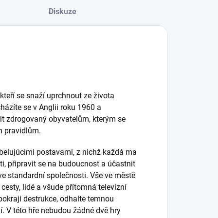
Diskuze
kteří se snaží uprchnout ze života
ázíte se v Anglii roku 1960 a
bit zdrogovaný obyvatelům, kterým se
m pravidlům.
ebelujúcimi postavami, z nichž každá ma
ti, připravit se na budoucnost a účastnit
 ve standardní společnosti. Vše ve městě
esty, lidé a všude přítomná televizní
 pokraji destrukce, odhalte temnou
ní. V této hře nebudou žádné dvě hry