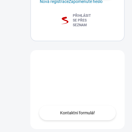
Nová registrace
Zapomenuté heslo
Forza Horizon 5 and
MADDEN NFL 21 -
PŘIHLÁSIT
Forza Horizon 4
PC
SE PŘES
SEZNAM
Premium Editions
SKLADEM
Bundle - Xbox / PC
2 599 Kč
-
2 384 Kč
DORUČENÍ
MOMENTÁLNĚ NEDOSTUPNÉ
DO 15
MINUT
Máte dotaz?
Obraťte se na nás
zde, rádi Vám
pomůžeme.
Kontaktní formulář