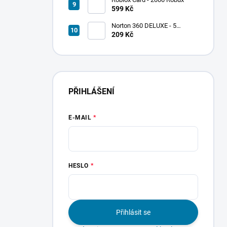
599 Kč
Norton 360 DELUXE - 5
zařízení
209 Kč
PŘIHLÁŠENÍ
E-MAIL
HESLO
Přihlásit se