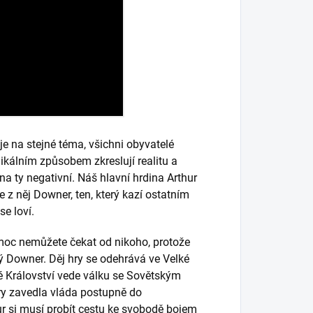
je na stejné téma, všichni obyvatelé
ikálním způsobem zkreslují realitu a
a ty negativní. Náš hlavní hrdina Arthur
 z něj Downer, ten, který kazí ostatním
e loví.
Pomoc nemůžete čekat od nikoho, protože
ný Downer. Děj hry se odehrává ve Velké
ené Království vede válku se Sovětským
ury zavedla vláda postupně do
hur si musí probít cestu ke svobodě bojem