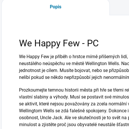
Popis
We Happy Few - PC
We Happy Few je příběh o hrstce mírně příšerných lidí, 
neustálého neúspěchu ve městě Wellington Wells. Nach
jednotnost je cílem. Musíte bojovat, nebo se přizpůso
nelíbí pokud se někdo nepřizpůsobí jejich nenormální
Prozkoumejte temnou historii města při hře se třemi r
vlastní slabiny a výhody. Musí se postavit své minulos
se aktivit, které nejsou považovány za zcela normální
Wellingtom Wells se zdá falešně spokojeny. Dokonce i c
osobnost, Uncle Jack. Ale ve skutečnosti je to svět na
minulost a zjistěte proč jsou obyvatelé neustále šťast