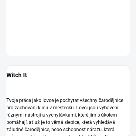
hledají čarodějnice v humorném, kouzelném světě. Svět Witch It je
plný prostých vesniček, zamrzlých jezer a starověkých knihoven,
které můžeš prozkoumat a schovat se v nich. Každá mapa má své
příběhy a tajemství, do kterých se můžeš ponořit a objevit je!
DETAILNÍ INFORMACE
ZEPTAT SE
HLÍDAT
Witch It
Tvoje práce jako lovce je pochytat všechny čarodějnice
pro zachování klidu v městečku. Lovci jsou vybaveni
různými nástroji a vychytávkami, které jim s úkolem
pomáhají, ať už je to věrná slepice, která vyhledává
záludné čarodějnice, nebo schopnost nárazu, která