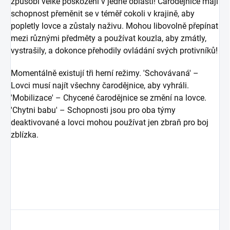
způsobí velké poškození v jedné oblasti! Čarodějnice mají
schopnost přeměnit se v téměř cokoli v krajině, aby
popletly lovce a zůstaly naživu. Mohou libovolně přepínat
mezi různými předměty a používat kouzla, aby zmátly,
vystrašily, a dokonce přehodily ovládání svých protivníků!
Momentálně existují tři herní režimy. 'Schovávaná' –
Lovci musí najít všechny čarodějnice, aby vyhráli.
'Mobilizace' – Chycené čarodějnice se změní na lovce.
'Chytni babu' – Schopnosti jsou pro oba týmy
deaktivované a lovci mohou používat jen zbraň pro boj
zblízka.