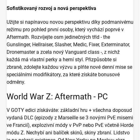
Sofistikovaný rozvoj a nová perspektiva
Užijte si napínavou novou perspektivu díky podmanivému
režimu pro pohled první osoby, který vychází poprvé v
Aftermath. Rozvíjejte osm jedinečných tříd - the
Gunslinger, Hellraiser, Slasher, Medic, Fixer, Exterminator,
Dronemaster a zcela nový Vanguard class -, z nichž
každá má vlastní perky a herní styl. Přizpůsobte si
zbraně, zdolejte každou výzvu a plňte nové denní mise se
speciálními modifikátory, za které získáte bonusové
odměny.
World War Z: Aftermath - PC
V GOTY edici získáváte: základní hru + všechna doposud
vydaná DLC (epizody z Marseille se 3 novými PvE misemi
ve Francií), explozivní módy v PvP nebo PvE včetně Horde
módu Z. Nechybí ani balíček skinů, skiny zbraní. Lidstvo