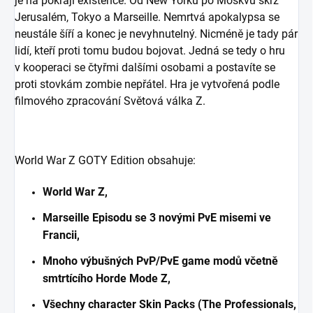
je na pokraji existence. Od New Yorku po Moskvu skrz
Jerusalém, Tokyo a Marseille. Nemrtvá apokalypsa se
neustále šíří a konec je nevyhnutelný. Nicméně je tady pár
lidí, kteří proti tomu budou bojovat. Jedná se tedy o hru
v kooperaci se čtyřmi dalšími osobami a postavíte se
proti stovkám zombie nepřátel. Hra je vytvořená podle
filmového zpracování Světová válka Z.
World War Z GOTY Edition obsahuje:
World War Z,
Marseille Episodu se 3 novými PvE misemi ve
Francii,
Mnoho výbušných PvP/PvE game modů včetně
smtrtícího Horde Mode Z,
Všechny character Skin Packs (The Professionals,