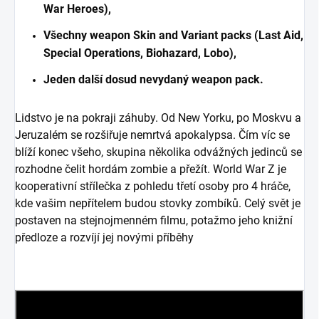
War Heroes),
Všechny weapon Skin and Variant packs (Last Aid,
Special Operations, Biohazard, Lobo),
Jeden další dosud nevydaný weapon pack.
Lidstvo je na pokraji záhuby. Od New Yorku, po Moskvu a
Jeruzalém se rozšiřuje nemrtvá apokalypsa. Čím víc se
blíží konec všeho, skupina několika odvážných jedinců se
rozhodne čelit hordám zombie a přežít. World War Z je
kooperativní střílečka z pohledu třetí osoby pro 4 hráče,
kde vašim nepřítelem budou stovky zombíků. Celý svět je
postaven na stejnojmenném filmu, potažmo jeho knižní
předloze a rozvíjí jej novými příběhy