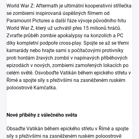
World War Z: Aftermath je ultimátní kooperativní střílečka
se zombiemi inspirovaná úspěšných filmem od
Paramount Pictures a další fáze vývoje původního hitu
World War Z, který už uchvátil přes 15 milionů hráčů.
Zvraťte průběh zombie apokalypsy na konzolích a PC
díky kompletní podpoře cross-play. Spojte se až se třemi
kamarády nebo hrajte sami s počítačovými protivníky
proti hordám žravých zombií v napínavých příběhových
epizodách v nových, zombiemi zamořených lokacích po
celém světě. Osvoboďte Vatikán během epického střetu v
Římě a spojte síly s přeživšími na zasněženém ruském
poloostrově Kamčatka.
Nové příběhy z válečného světa
Obsaďte Vatikán během epického střetu v Římě a spojte
síly s přeživšími na zasněženém ruském poloostrově