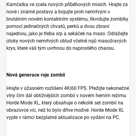
Kamčatka ve zcela nových příběhových misích. Hrajte za
nové i známé postavy a bojujte proti nemrtvým v
brutálním novém kontaktním systému, likvidujte zombíky
pomocí jedinečných chvatů, perků a dvou zbraní
najednou, jako je třeba srp a sekáček na maso. Odrážejte
útoky nových nemrtvých oblud včetně rojů masožravých
krys, které váš tým uvrhnou do naprostého chaosu.
Nová generace roje zombií
Hrajte v úžasném rozlišení 4K|60 FPS. Přežijte nekonečné
vlny čím dál obtížnějších zombií v novém herním režimu
Horde Mode XL, který obsahuje o několik set zombií na
obrazovce víc, než to bylo dříve možné. Horde Mode XL
vyjde v rámci bezplatné aktualizace po vydání na PC.