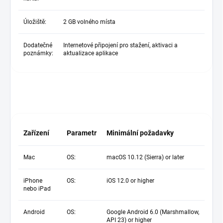
Úložiště:
2 GB volného místa
Dodatečné
Internetové připojení pro stažení, aktivaci a
poznámky:
aktualizace aplikace
Zařízení
Parametr
Minimální požadavky
Mac
OS:
macOS 10.12 (Sierra) or later
iPhone
OS:
iOS 12.0 or higher
nebo iPad
Android
OS:
Google Android 6.0 (Marshmallow,
API 23) or higher