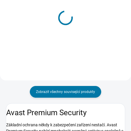
SKLADEM - DORUČENÍ DO 15 MINUT
SKLADEM - DORUČENÍ DO 15 MINUT
(>5 KS)
(>5 KS)
Avast SecureLine VPN 5
Avast SecureLine VPN
lic. 2 roky
10 lic. 1 rok
437 Kč
289 Kč
Do košíku
Do košíku
Zobrazit všechny související produkty
Avast Premium Security
Základní ochrana někdy k zabezpečení zařízení nestačí. Avast
Premium Security nabízí mnohokrát oceněný antivirus společně s