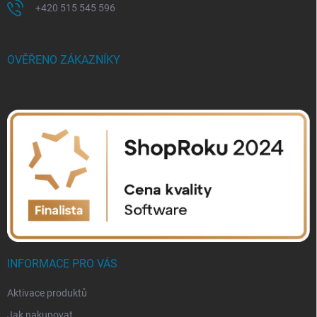
+420 515 545 596
OVĚŘENO ZÁKAZNÍKY
INFORMACE PRO VÁS
Aktivace produktů
Jak nakupovat