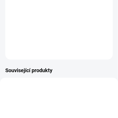
Avast - Aktivace
Avast Premium Security je víc než jen antivirus. Jde o kompletní
online zabezpečení pro všechny Vaše počítače, telefony a tablety.
Je k dispozici ve verzi pro jedno zařízení nebo pro max. 10 zařízení
(počítače i mobilní zařízení).
DETAILNÍ INFORMACE
ZEPTAT SE
HLÍDAT
Související produkty
AKCE