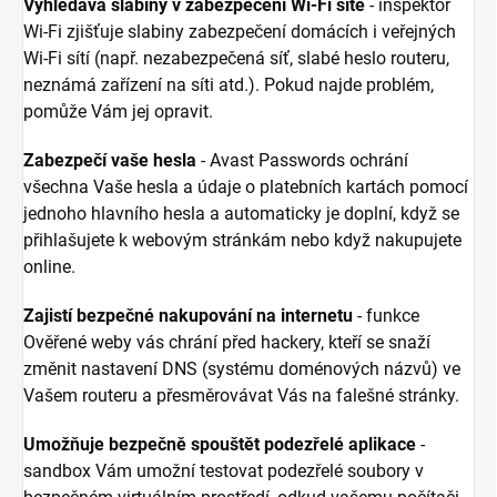
Vyhledává slabiny v zabezpečení Wi-Fi sítě
- inspektor
Wi-Fi zjišťuje slabiny zabezpečení domácích i veřejných
Wi-Fi sítí (např. nezabezpečená síť, slabé heslo routeru,
neznámá zařízení na síti atd.). Pokud najde problém,
pomůže Vám jej opravit.
Zabezpečí vaše hesla
- Avast Passwords ochrání
všechna Vaše hesla a údaje o platebních kartách pomocí
jednoho hlavního hesla a automaticky je doplní, když se
přihlašujete k webovým stránkám nebo když nakupujete
online.
Zajistí bezpečné nakupování na internetu
- funkce
Ověřené weby vás chrání před hackery, kteří se snaží
změnit nastavení DNS (systému doménových názvů) ve
Vašem routeru a přesměrovávat Vás na falešné stránky.
Umožňuje bezpečně spouštět podezřelé aplikace
-
sandbox Vám umožní testovat podezřelé soubory v