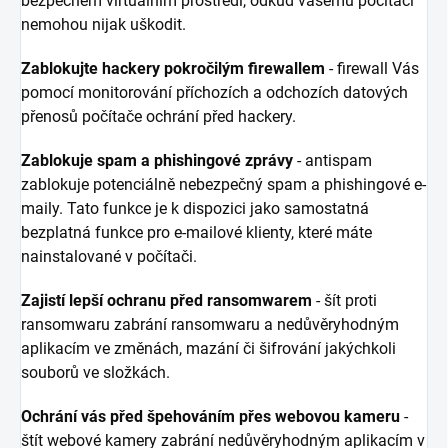
bezpečném virtuálním prostředí, odkud vašemu počítači
nemohou nijak uškodit.
Zablokujte hackery pokročilým firewallem
- firewall Vás
pomocí monitorování příchozích a odchozích datových
přenosů počítače ochrání před hackery.
Zablokuje spam a phishingové zprávy
- antispam
zablokuje potenciálně nebezpečný spam a phishingové e-
maily. Tato funkce je k dispozici jako samostatná
bezplatná funkce pro e-mailové klienty, které máte
nainstalované v počítači.
Zajistí lepší ochranu před ransomwarem
- šít proti
ransomwaru zabrání ransomwaru a nedůvěryhodným
aplikacím ve změnách, mazání či šifrování jakýchkoli
souborů ve složkách.
Ochrání vás před špehováním přes webovou kameru
-
štít webové kamery zabrání nedůvěryhodným aplikacím v