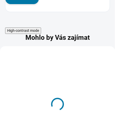
High-contrast mode
Mohlo by Vás zajímat
AKCE
Avast Premium Security
- 10 lic. 3 roky