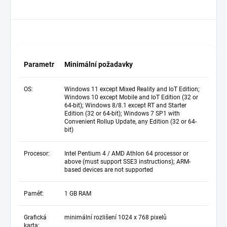
Parametr
Minimální požadavky
OS:
Windows 11 except Mixed Reality and IoT Edition;
Windows 10 except Mobile and IoT Edition (32 or
64-bit); Windows 8/8.1 except RT and Starter
Edition (32 or 64-bit); Windows 7 SP1 with
Convenient Rollup Update, any Edition (32 or 64-
bit)
Procesor:
Intel Pentium 4 / AMD Athlon 64 processor or
above (must support SSE3 instructions); ARM-
based devices are not supported
Paměť:
1 GB RAM
Grafická
minimální rozlišení 1024 x 768 pixelů
karta: