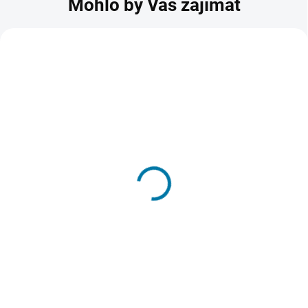
Mohlo by Vás zajímat
Avast SecureLine VPN 5
lic. 1 rok
274 Kč
SKLADEM - DORUČENÍ DO 15 MINUT
Do košíku