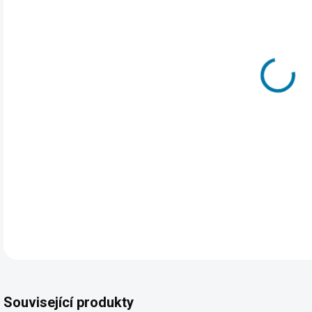
Elek
Avas
komp
tele
nebo
DET
Související produkty