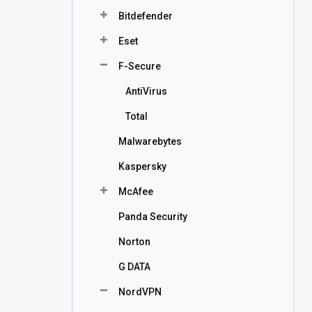
n
Bitdefender
í
p
Eset
a
n
F-Secure
e
AntiVirus
l
Total
Malwarebytes
Kaspersky
McAfee
Panda Security
Norton
G DATA
NordVPN