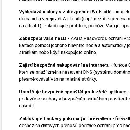
Vyhledává slabiny v zabezpečení Wi-Fi sítě
- inspek
domácích i veřejných Wi-Fi sítí (např. nezabezpečená s
na síti atd.). Pokud najde problém, pomůže Vám jej opra
Zabezpečí vaše hesla
- Avast Passwords ochrání vše
kartách pomocí jednoho hlavního hesla a automaticky j
stránkám nebo když nakupujete online.
Zajistí bezpečné nakupování na internetu
- funkce 
kteří se snaží změnit nastavení DNS (systému doméno
přesměrovávat Vás na falešné stránky.
Umožňuje bezpečně spouštět podezřelé aplikace
-
podezřelé soubory v bezpečném virtuálním prostředí,
uškodit.
Zablokujte hackery pokročilým firewallem
- firewal
odchozích datových přenosů počítače ochrání před hac