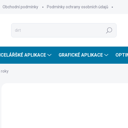
Obchodní podmínky
Podmínky ochrany osobních údajů
Hledat
CELÁŘŠKÉ APLIKACE
GRAFICKÉ APLIKACE
OPTI
 roky
ZNAČKA:
AVAST
69
482
Měr
SKL
cena