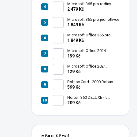
Microsoft 365 pro rodiny
2 479 Kč
Microsoft 365 pro jednotlivce
1 849 Kč
Microsoft Office 365 pro
jednotlivce
1 849 Kč
Microsoft Office 2024
Standard
159 Kč
Microsoft Office 2021
Professional Plus
129 Kč
Roblox Card - 2000 Robux
599 Kč
Norton 360 DELUXE - 5
zařízení
209 Kč