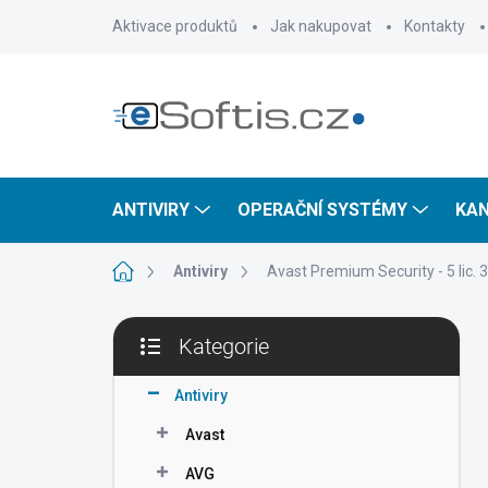
Přejít
Aktivace produktů
Jak nakupovat
Kontakty
na
obsah
ANTIVIRY
OPERAČNÍ SYSTÉMY
KAN
Domů
Antiviry
Avast Premium Security - 5 lic. 3
P
Kategorie
o
Přeskočit
s
kategorie
t
Antiviry
r
Avast
a
n
AVG