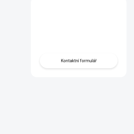
Máte dotaz?
Obraťte se na nás
zde, rádi Vám
pomůžeme.
Kontaktní formulář