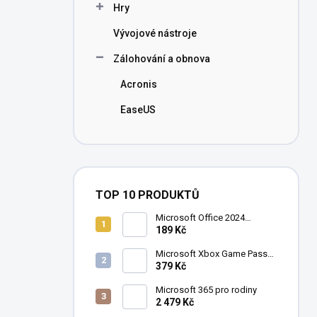
Hry
Vývojové nástroje
Zálohování a obnova
Acronis
EaseUS
TOP 10 PRODUKTŮ
Microsoft Office 2024
Professional Plus
189 Kč
Microsoft Xbox Game Pass
Ultimate 1 měsíc
379 Kč
Microsoft 365 pro rodiny
2 479 Kč