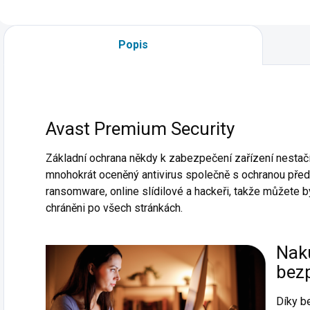
Popis
Avast Premium Security
Základní ochrana někdy k zabezpečení zařízení nestačí
mnohokrát oceněný antivirus společně s ochranou před
ransomware, online slídilové a hackeři, takže můžete být
chráněni po všech stránkách.
Naku
bez
Díky b