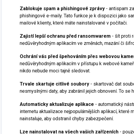
Zablokuje spam a phishingové zprávy
- antispam z
phishingové e-maily. Tato funkce je k dispozici jako s
mailové klienty, které máte nainstalované v počítači.
Zajistí lepší ochranu před ransomwarem
- šít prot
nedůvěryhodným aplikacím ve změnách, mazání či šifro
Ochrání vás před špehováním přes webovou kame
nedůvěryhodným aplikacím v přístupu k webové kameře
nikdo nebude moci tajně sledovat.
Trvale skartuje citlivé soubory
- skartovač dat soub
nesmyslnými daty, aby zabránil jejich obnovení. To se h
Automaticky aktualizuje aplikace
- automatický nástr
internetu aktualizace nejpopulárnějších aplikací, které m
nainstaluje, aby odstranil chyby zabezpečení.
Lze nainstalovat na všech vašich zařízeních
- pouze