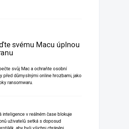
iďte svému Macu úplnou
ranu
ečte svůj Mac a ochraňte osobní
y před důmyslnými online hrozbami, jako
toky ransomwaru.
á inteligence v reálném čase blokuje
ionů uživatelů setká s doposud
ilék, aby byli všichni chráněni.