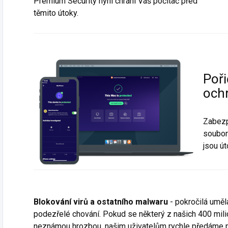
Premium Security nyní chrání Váš počítač před
těmito útoky.
Poř
och
Zabezp
soubor
jsou ú
Blokování virů a ostatního malwaru
- pokročilá uměl
podezřelé chování. Pokud se některý z našich 400 mil
neznámou hrozbou, našim uživatelům rychle předáme prot