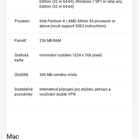
Edition (32 or 64-bit); Windows 7 SP1 or later, any
Edition (32 or 64-bit)
Procesor:
Intel Pentium 4 / AMD Athlon 64 processor or
above (must support SSE3 instructions)
Paměť:
256 MB RAM
Grafická
minimální rozlišení 1024 x 768 pixelů
karta:
Úložiště:
300 MB volného místa
Dodatečné
Internetové připojení pro stažení, aktivaci a
poznámky:
využívání služeb VPN
Mac