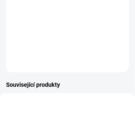
Avast SecureLine VPN (pro více zařízení). Pro Windows 10, 8 a 7,
Mac OS, iOS a Android. Šifrováním dat, která odesíláte ze svého
počítače či mobilního zařízení, ukrýváním Vaší IP adresy a
maskováním veškerých Vašich online aktivit či webové historie
před poskytovateli připojení a hackery Vám zařídíme naprosté
soukromí.
DETAILNÍ INFORMACE
ZEPTAT SE
HLÍDAT
Související produkty