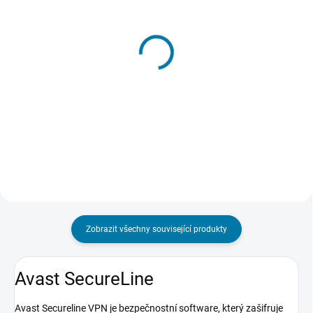
SKLADEM - DORUČENÍ DO 15 MINUT
SKLADEM - DORUČENÍ DO 15 MINUT
(>5 KS)
(>5 KS)
Avast SecureLine VPN 1
Avast SecureLine VPN 5
lic. 1 rok
lic. 1 rok
248 Kč
274 Kč
Do košíku
Do košíku
Zobrazit všechny související produkty
Avast SecureLine
Avast Secureline VPN je bezpečnostní software, který zašifruje