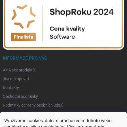
INFORMACE PRO VÁS
Aktivace produktů
Jak nakupovat
Kontakty
Obchodní podmínky
Podmínky ochrany osobních údajů
Využíváme cookies, dalším procházením tohoto webu
souhlasíte s jejich používáním. Více informací
zde
.