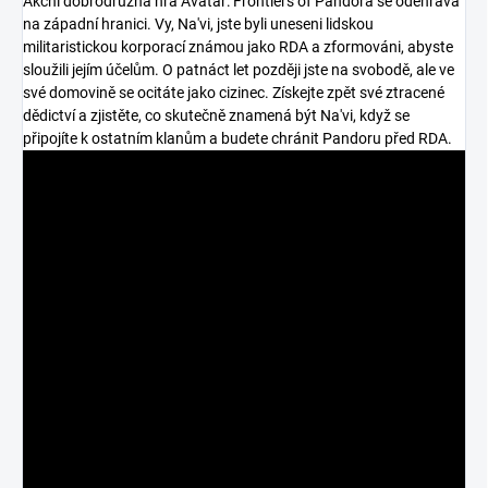
Akční dobrodružná hra Avatar: Frontiers of Pandora se odehrává
na západní hranici. Vy, Na'vi, jste byli uneseni lidskou
militaristickou korporací známou jako RDA a zformováni, abyste
sloužili jejím účelům. O patnáct let později jste na svobodě, ale ve
své domovině se ocitáte jako cizinec. Získejte zpět své ztracené
dědictví a zjistěte, co skutečně znamená být Na'vi, když se
připojíte k ostatním klanům a budete chránit Pandoru před RDA.