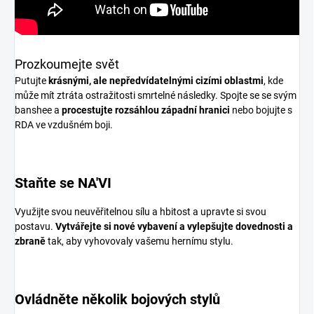
Prozkoumejte svět
Putujte
krásnými, ale nepředvídatelnými cizími oblastmi
, kde
může mít ztráta ostražitosti smrtelné následky. Spojte se se svým
banshee a
procestujte rozsáhlou západní hranici
nebo bojujte s
RDA ve vzdušném boji.
Staňte se NA'VI
Využijte svou neuvěřitelnou sílu a hbitost a upravte si svou
postavu.
Vytvářejte si nové vybavení a vylepšujte dovednosti a
zbraně
tak, aby vyhovovaly vašemu hernímu stylu.
Ovládněte několik bojových stylů