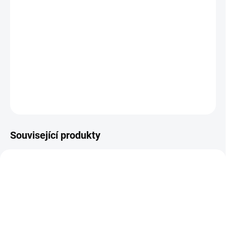
na západní hranici. Vy, Na'vi, jste byli uneseni lidskou
militaristickou korporací známou jako RDA a zformováni, abyste
sloužili jejím účelům. O patnáct let později jste na svobodě, ale ve
své domovině se ocitáte jako cizinec. Získejte zpět své ztracené
dědictví a zjistěte, co skutečně znamená být Na'vi, když se připojíte
k ostatním klanům a budete chránit Pandoru před RDA.
DETAILNÍ INFORMACE
ZEPTAT SE
HLÍDAT
Související produkty