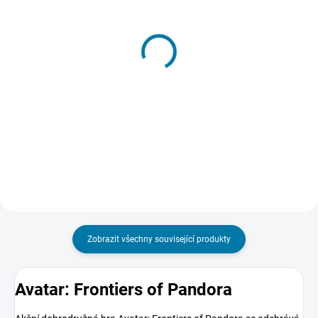
SKLADEM - DORUČENÍ DO 15 MINUT
SKLADEM - DORUČENÍ DO 15 MINUT
(>5 KS)
(>5 KS)
Assassin's Creed:
Assassins Creed
Valhalla - PC
Odyssey Season Pass -
PC
199 Kč
205 Kč
Do košíku
Do košíku
Zobrazit všechny související produkty
Avatar: Frontiers of Pandora