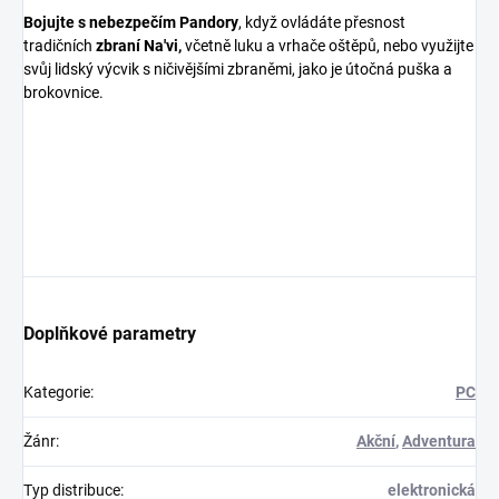
Bojujte s nebezpečím Pandory
, když ovládáte přesnost
tradičních
zbraní Na'vi,
včetně luku a vrhače oštěpů, nebo využijte
svůj lidský výcvik s ničivějšími zbraněmi, jako je útočná puška a
brokovnice.
Doplňkové parametry
Kategorie
:
PC
Žánr
:
Akční
,
Adventura
Typ distribuce
:
elektronická