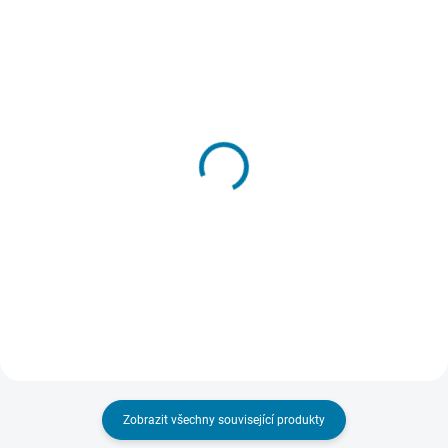
SKLADEM - DORUČENÍ DO 15 MINUT
SKLADEM - DORUČENÍ DO 15 MINUT
(>5 KS)
(>5 KS)
Dead by Daylight - PC
Dead by Daylight - All-Kill
Chapter
489 Kč
795 Kč
Do košíku
Do košíku
Zobrazit všechny související produkty