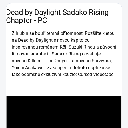
Dead by Daylight Sadako Rising
Chapter - PC
Z hlubin se bouří temná přítomnost. Rozšiřte kletbu
na Dead by Daylight s novou kapitolou
inspirovanou románem Kōji Suzuki Ringu a původní
filmovou adaptací . Sadako Rising obsahuje
nového Killera – The Onryō – a nového Survivora,
Yoichi Asakawu . Zakoupením tohoto doplňku se
také odemkne exkluzivní kouzlo: Cursed Videotape .