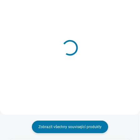
SKLADEM - DORUČENÍ DO 15 MINUT
SKLADEM - DORUČENÍ DO 15 MINUT
(>5 KS)
(>5 KS)
Dead by Daylight - A
Dead By Daylight -
Nightmare on Elm Street
Descend Beyond Chapter
225 Kč
346 Kč
Do košíku
Do košíku
Zobrazit všechny související produkty