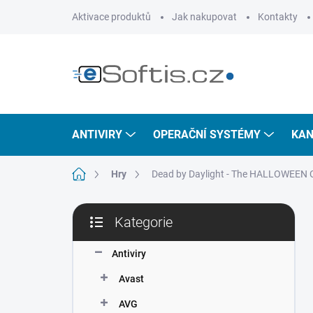
Přejít
Aktivace produktů
Jak nakupovat
Kontakty
na
obsah
ANTIVIRY
OPERAČNÍ SYSTÉMY
KAN
Domů
Hry
Dead by Daylight - The HALLOWEEN 
P
Kategorie
o
Přeskočit
s
kategorie
t
Antiviry
r
Avast
a
n
AVG