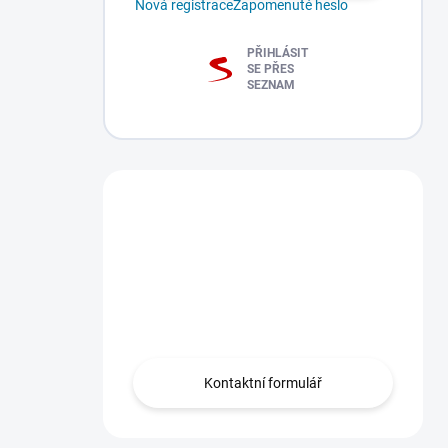
Nová registrace
Zapomenuté heslo
PŘIHLÁSIT
SE PŘES
SEZNAM
Máte dotaz?
Obraťte se na nás
zde, rádi Vám
pomůžeme.
Kontaktní formulář