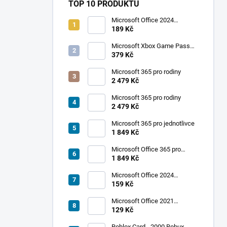
TOP 10 PRODUKTŮ
Microsoft Office 2024
Professional Plus
189 Kč
Microsoft Xbox Game Pass
Ultimate 1 měsíc
379 Kč
Microsoft 365 pro rodiny
2 479 Kč
Microsoft 365 pro rodiny
2 479 Kč
Apex Legends 11500
Call of Duty: Modern
Apex Coins - PC
Warfare 3 - PC
Microsoft 365 pro jednotlivce
1 849 Kč
2 185 Kč
2 244 Kč
Microsoft Office 365 pro
jednotlivce
1 849 Kč
SKLADEM - DORUČENÍ DO 15
SKLADEM - DORUČENÍ DO 15
MINUT
MINUT
Microsoft Office 2024
Standard
159 Kč
Do košíku
Do košíku
Microsoft Office 2021
Professional Plus
129 Kč
Roblox Card - 2000 Robux