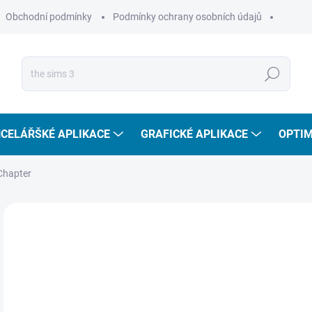
Obchodní podmínky
Podmínky ochrany osobních údajů
Hledat
CELÁŘŠKÉ APLIKACE
GRAFICKÉ APLIKACE
OPTIM
Chapter
2 
1 7
Měr
SKL
cena