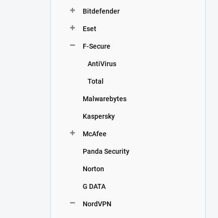
n
Bitdefender
í
p
Eset
a
n
F-Secure
e
AntiVirus
l
Total
Malwarebytes
Kaspersky
McAfee
Panda Security
Norton
G DATA
NordVPN