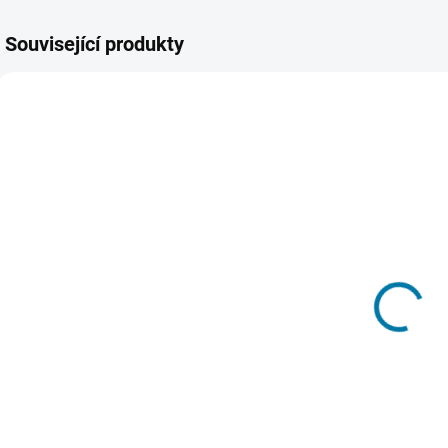
Související produkty
1841
1842
SKLADEM -
SKLADEM -
DORUČENÍ DO 15
DORUČENÍ DO 15
MINUT
MINUT
(>5 KS)
(>5 KS)
Dead by
Dead By
Daylight - A
Daylight -
D
Nightmare on
Descend
K
Elm Street
Beyond
225 Kč
346 Kč
Chapter
Do košíku
Do košíku