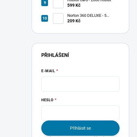
599 Kč
Norton 360 DELUXE - 5
zařízení
209 Kč
PŘIHLÁŠENÍ
E-MAIL
HESLO
Přihlásit se