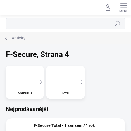
Přejít
na
obsah
Hledat
Antiviry
F-Secure
, Strana 4
AntiVirus
Total
Nejprodávanější
F-Secure Total - 1 zařízení / 1 rok