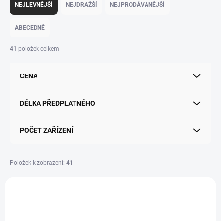
a
NEJLEVNĚJŠÍ
NEJDRAŽŠÍ
NEJPRODÁVANĚJŠÍ
z
e
ABECEDNĚ
n
í
41
položek celkem
p
r
CENA
o
d
u
DÉLKA PŘEDPLATNÉHO
k
t
POČET ZAŘÍZENÍ
ů
Položek k zobrazení:
41
V
ý
p
i