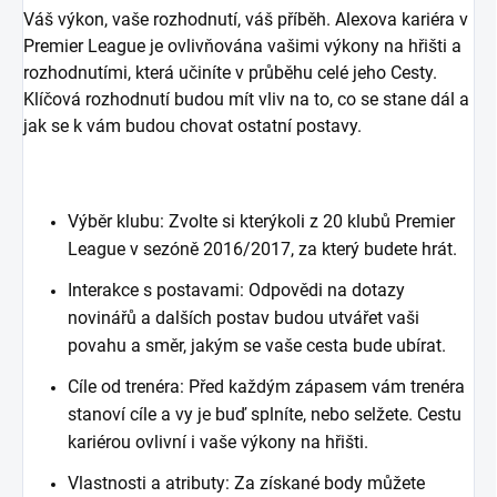
Váš výkon, vaše rozhodnutí, váš příběh. Alexova kariéra v
Premier League je ovlivňována vašimi výkony na hřišti a
rozhodnutími, která učiníte v průběhu celé jeho Cesty.
Klíčová rozhodnutí budou mít vliv na to, co se stane dál a
jak se k vám budou chovat ostatní postavy.
Výběr klubu: Zvolte si kterýkoli z 20 klubů Premier
League v sezóně 2016/2017, za který budete hrát.
Interakce s postavami: Odpovědi na dotazy
novinářů a dalších postav budou utvářet vaši
povahu a směr, jakým se vaše cesta bude ubírat.
Cíle od trenéra: Před každým zápasem vám trenéra
stanoví cíle a vy je buď splníte, nebo selžete. Cestu
kariérou ovlivní i vaše výkony na hřišti.
Vlastnosti a atributy: Za získané body můžete