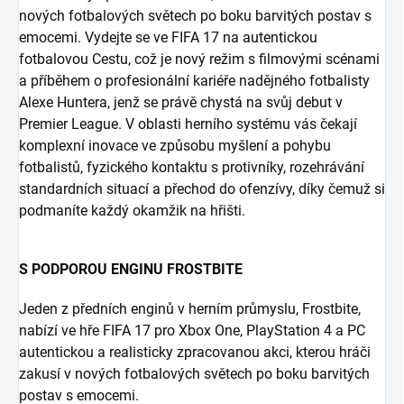
nových fotbalových světech po boku barvitých postav s
emocemi. Vydejte se ve FIFA 17 na autentickou
fotbalovou Cestu, což je nový režim s filmovými scénami
a příběhem o profesionální kariéře nadějného fotbalisty
Alexe Huntera, jenž se právě chystá na svůj debut v
Premier League. V oblasti herního systému vás čekají
komplexní inovace ve způsobu myšlení a pohybu
fotbalistů, fyzického kontaktu s protivníky, rozehrávání
standardních situací a přechod do ofenzívy, díky čemuž si
podmaníte každý okamžik na hřišti.
S PODPOROU ENGINU FROSTBITE
Jeden z předních enginů v herním průmyslu, Frostbite,
nabízí ve hře FIFA 17 pro Xbox One, PlayStation 4 a PC
autentickou a realisticky zpracovanou akci, kterou hráči
zakusí v nových fotbalových světech po boku barvitých
postav s emocemi.