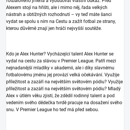
fotbalového jména a vybudovat vlastní odkaz. Před
Alexem stojí na hřišti, ale i mimo něj, řada velkých
nástrah a obtížných rozhodnutí – vy teď máte šanci
vydat se spolu s ním na Cestu a zažít fotbal ze strany,
kterou důvěrně znají jen hráči nejvyšší soutěže.
Kdo je Alex Hunter? Vycházející talent Alex Hunter se
vydal na cestu za slávou v Premier League. Patří mezi
nejnadanější mladíky v akademii, ale i díky slavnému
fotbalovému jménu jej provází velká očekávání. Využije
příležitost a zazáří na největším světovém pódiu? Využije
příležitost a zazáří na největším světovém pódiu? Mladý
Alex v útlém věku zjistí, že zdědil rodinný talent a pod
vedením svého dědečka tvrdě pracuje na dosažení svého
snu. V Premier League ho teď má před sebou.