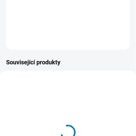
tentokrát s podporou enginu Frostbite, který přináší opravdu
mistrovské zážitky na hřišti i mimo něj. Poprvé s prestižní UEFA
Champions League a nabídkou inovací v hratelnosti.
DETAILNÍ INFORMACE
ZEPTAT SE
HLÍDAT
Související produkty
SKLADEM - DORUČENÍ DO 15 MINUT
SKLADEM - DORUČENÍ DO 15 MINUT
(>5 KS)
(>5 KS)