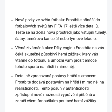
Nové prvky ze světa fotbalu: Frostbite přináší do
fotbalových světů hry FIFA 17 ještě více detailů.
Těšte se na zcela nová prostředí jako vstupní tunely,
šatny, trenérovu kancelář nebo týmové letadlo.
Věrně ztvárněná akce Díky enginu Frostbite na vás
čeká skutečně působivý herní zážitek, který vás
vtáhne do fotbalu a umožní vám prožít emoce
tohoto sportu na hřišti i mimo něj.
Detailně zpracované postavy hráčů s emocemi
Frostbite dodává postavám na hřišti i mimo něj na
realističnosti. Tento posun v autentičnosti
zpřístupní nové možnosti vyprávění příběhů a
zaručí všem fanouškům poutavé herní zážitky.