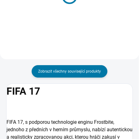
Fifa 21 - PC
Fifa 21 - Xbox One
2 109 Kč
677 Kč
Do košíku
Do košíku
Zobrazit všechny související produkty
FIFA 17
FIFA 17, s podporou technologie enginu Frostbite,
jednoho z předních v herním průmyslu, nabízí autentickou
a realisticky zpracovanou akci, kterou hráči zakusí v