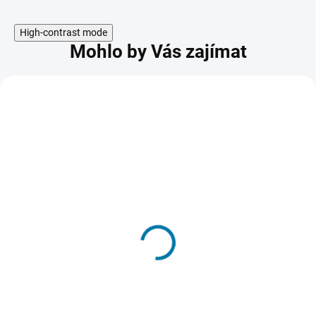
High-contrast mode
Mohlo by Vás zajímat
FIFA 22 - PC
2 169 Kč
SKLADEM - DORUČENÍ DO 15 MINUT
Do košíku