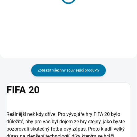
Fifa 21 - PC
Fifa 21 - Xbox One
2 109 Kč
677 Kč
Do košíku
Do košíku
Zobrazit všechny související produkty
FIFA 20
Reálnější než kdy dříve. Pro vývojáře hry FIFA 20 bylo
důležité, aby pro vás byl dojem ze hry stejný, jako byste
pozorovali skutečný fotbalový zápas. Proto kladli velký
důraz na zlepšení technologií, díky kterým se hráči