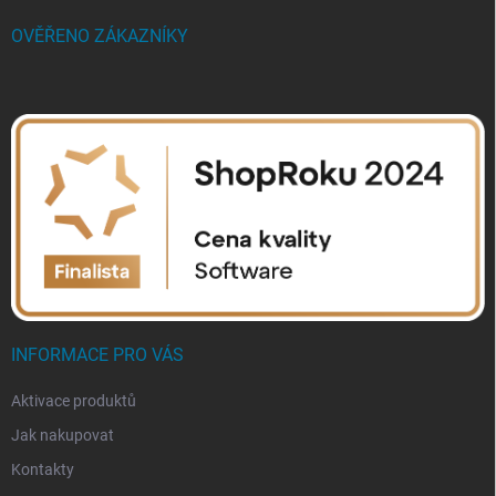
OVĚŘENO ZÁKAZNÍKY
INFORMACE PRO VÁS
Aktivace produktů
Jak nakupovat
Kontakty