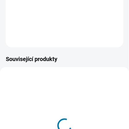
tentokrát s podporou enginu Frostbite, který přináší opravdu
mistrovské zážitky na hřišti i mimo něj. Poprvé s prestižní UEFA
Champions League a nabídkou inovací v hratelnosti.
DETAILNÍ INFORMACE
ZEPTAT SE
HLÍDAT
Související produkty
SKLADEM - DORUČENÍ DO 15 MINUT
SKLADEM - DORUČENÍ DO 15 MINUT
(>5 KS)
(>5 KS)