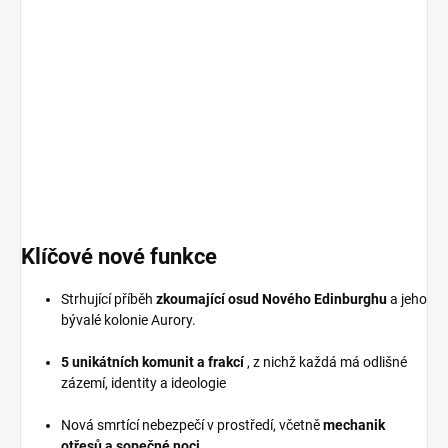
Klíčové nové funkce
Strhující příběh
zkoumající osud Nového Edinburghu
a jeho
bývalé kolonie Aurory.
5 unikátních komunit a frakcí
, z nichž každá má odlišné
zázemí, identity a ideologie
Nová smrtící nebezpečí v prostředí, včetně
mechanik
otřesů a sopečné noci.