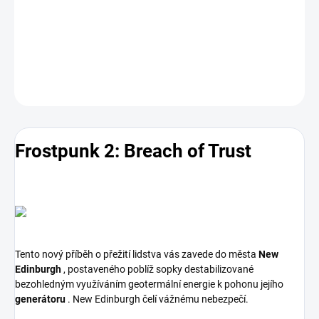
Toto rozšíření vyžaduje ke hraní vlastnictví základní hry
Frostpunk
2
ve službě Steam.
DETAILNÍ INFORMACE
ZEPTAT SE
HLÍDAT
Frostpunk 2: Breach of Trust
Tento nový příběh o přežití lidstva vás zavede do města
New
Edinburgh
, postaveného poblíž sopky destabilizované
bezohledným využíváním geotermální energie k pohonu jejího
generátoru
. New Edinburgh čelí vážnému nebezpečí.