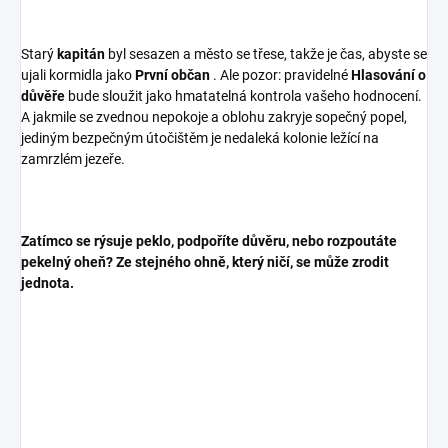
Starý
kapitán
byl sesazen a město se třese, takže je čas, abyste se
ujali kormidla jako
První občan
. Ale pozor: pravidelné
Hlasování o
důvěře
bude sloužit jako hmatatelná kontrola vašeho hodnocení.
A jakmile se zvednou nepokoje a oblohu zakryje sopečný popel,
jediným bezpečným útočištěm je nedaleká kolonie ležící na
zamrzlém jezeře.
Zatímco se rýsuje peklo, podpoříte důvěru, nebo rozpoutáte
pekelný oheň? Ze stejného ohně, který ničí, se může zrodit
jednota.