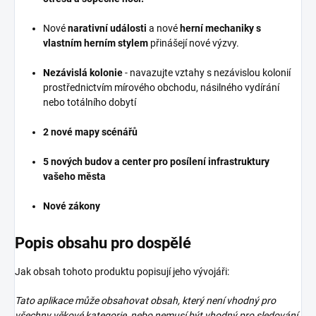
Nové
narativní události
a nové
herní mechaniky s
vlastním herním stylem
přinášejí nové výzvy.
Nezávislá kolonie
- navazujte vztahy s nezávislou kolonií
prostřednictvím mírového obchodu, násilného vydírání
nebo totálního dobytí
2 nové mapy scénářů
5 nových budov a center pro posílení infrastruktury
vašeho města
Nové zákony
Popis obsahu pro dospělé
Jak obsah tohoto produktu popisují jeho vývojáři:
Tato aplikace může obsahovat obsah, který není vhodný pro
všechny věkové kategorie, nebo nemusí být vhodný pro sledování