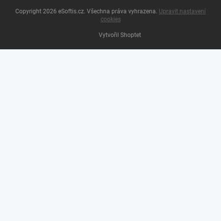
Copyright 2026
eSoftis.cz
. Všechna práva vyhrazena.
Upravit nastavení
cookies
Vytvořil Shoptet