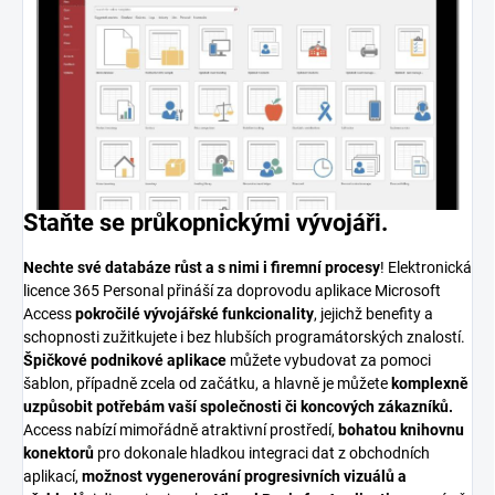
Staňte se průkopnickými vývojáři.
Nechte své databáze růst a s nimi i firemní procesy
! Elektronická
licence 365 Personal přináší za doprovodu aplikace Microsoft
Access
pokročilé vývojářské funkcionality
, jejichž benefity a
schopnosti zužitkujete i bez hlubších programátorských znalostí.
Špičkové podnikové aplikace
můžete vybudovat za pomoci
šablon, případně zcela od začátku, a hlavně je můžete
komplexně
uzpůsobit potřebám vaší společnosti či koncových zákazníků.
Access nabízí mimořádně atraktivní prostředí,
bohatou knihovnu
konektorů
pro dokonale hladkou integraci dat z obchodních
aplikací,
možnost vygenerování progresivních vizuálů a