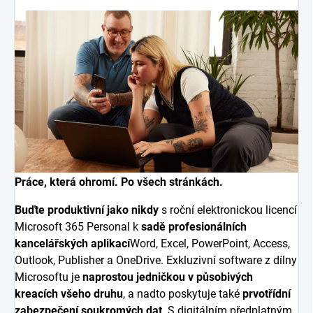
Práce, která ohromí. Po všech stránkách.
Buďte produktivní jako nikdy
s roční elektronickou licencí
Microsoft 365 Personal k
sadě profesionálních
kancelářských aplikací
Word, Excel, PowerPoint, Access,
Outlook, Publisher a OneDrive. Exkluzivní software z dílny
Microsoftu je
naprostou jedničkou v působivých
kreacích všeho druhu
, a nadto poskytuje také
prvotřídní
zabezpečení soukromých dat
. S digitálním předplatným