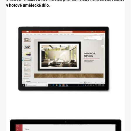
v hotové umělecké dílo
.