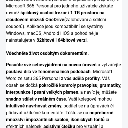
Microsoft 365 Personal pro jednoho uživatele získáte
rovněž
špičkový osobní trezor
i
1 TB prostoru na
cloudovém uložišti OneDrive
(zálohování a sdílení
souborů). Aplikace jsou kompatibilní se systémy
Windows, macOS, Android i iOS a pohodlně je
nainstalujete v
32bitové i 64bitové verzi
.
Vdechněte život osobitým dokumentům.
Posuňte své sebevyjádření na novou úroveň
a vytvářejte
poutavá díla ve fenomenálních podobách
. Microsoft
Word ze setu 365 Personal
z vás udělá profíky
. Váš
obsah se dočká
pokročilé kontroly pravopisu, gramatiky,
interpunkce i psaní velkých písmen
, a navíc jej můžete
snadno sdílet v reálném čase
. Vaši kolegové mohou
intuitivně navrhovat změny
, podílet se na úpravách či
přidávat užitečné komentáře. Těšte se na
nepřeberné
množství impozantních šablon, ikonických fontů
či
efektních nálepek,
asistivní čtečku
pro vizuální a