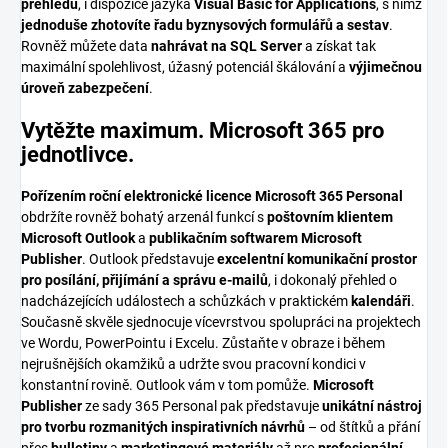
přehledů
, i dispozice jazyka
Visual Basic for Applications
, s nímž
jednoduše zhotovíte řadu byznysových formulářů a sestav
.
Rovněž můžete data
nahrávat na SQL Server
a získat tak
maximální spolehlivost, úžasný potenciál škálování a
výjimečnou
úroveň zabezpečení
.
Vytěžte maximum. Microsoft 365 pro
jednotlivce.
Pořízením roční elektronické licence Microsoft 365 Personal
obdržíte rovněž bohatý arzenál funkcí s
poštovním klientem
Microsoft Outlook
a
publikačním softwarem Microsoft
Publisher
. Outlook představuje
excelentní komunikační prostor
pro posílání, přijímání a správu e-mailů
, i dokonalý přehled o
nadcházejících událostech a schůzkách v praktickém
kalendáři
.
Současně skvěle sjednocuje vícevrstvou spolupráci na projektech
ve Wordu, PowerPointu i Excelu. Zůstaňte v obraze i během
nejrušnějších okamžiků a udržte svou pracovní kondici v
konstantní rovině. Outlook vám v tom pomůže.
Microsoft
Publisher
ze sady 365 Personal pak představuje
unikátní nástroj
pro tvorbu rozmanitých inspirativních návrhů
– od štítků a přání
přes
bulletiny
a
marketingové materiály
až pro
profesionální