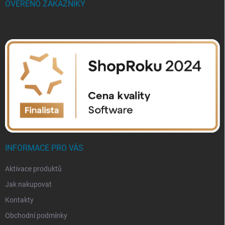
OVĚŘENO ZÁKAZNÍKY
INFORMACE PRO VÁS
Aktivace produktů
Jak nakupovat
Kontakty
Obchodní podmínky