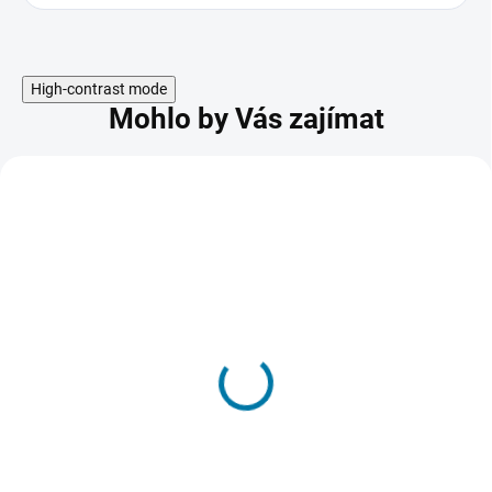
High-contrast mode
Mohlo by Vás zajímat
AKCE
Microsoft Xbox Game
Pass Ultimate 3 měsíce
1 239 Kč
SKLADEM - DORUČENÍ DO 15 MINUT