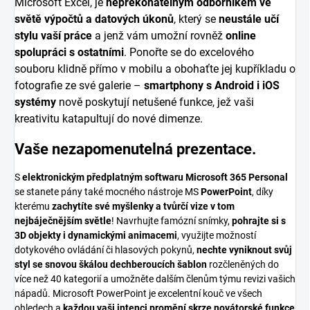
Microsoft Excel, je
nepřekonatelným odborníkem ve
světě výpočtů a datových úkonů
, který se
neustále učí
stylu vaší práce
a jenž vám umožní rovněž
online
spolupráci s ostatními
. Ponořte se do excelového
souboru klidně přímo v mobilu a obohaťte jej kupříkladu o
fotografie ze své galerie –
smartphony s Android i iOS
systémy
nově poskytují netušené funkce, jež vaši
kreativitu katapultují do nové dimenze.
Vaše nezapomenutelná prezentace.
S
elektronickým předplatným softwaru Microsoft 365 Personal
se stanete pány také mocného nástroje MS
PowerPoint
, díky
kterému
zachytíte své myšlenky a tvůrčí vize v tom
nejbáječnějším světle
! Navrhujte famózní snímky,
pohrajte si s
3D objekty i dynamickými animacemi
, využijte možností
dotykového ovládání či hlasových pokynů,
nechte vyniknout svůj
styl se snovou škálou dechberoucích šablon
rozčleněných do
více než 40 kategorií a umožněte dalším členům týmu revizi vašich
nápadů. Microsoft PowerPoint je excelentní kouč ve všech
ohledech a
každou vaši intenci promění skrze novátorské funkce