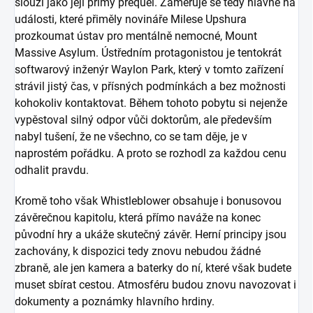
slouží jako její přímý prequel. Zaměřuje se tedy hlavně na
události, které přiměly novináře Milese Upshura
prozkoumat ústav pro mentálně nemocné, Mount
Massive Asylum. Ústředním protagonistou je tentokrát
softwarový inženýr Waylon Park, který v tomto zařízení
strávil jistý čas, v přísných podmínkách a bez možnosti
kohokoliv kontaktovat. Během tohoto pobytu si nejenže
vypěstoval silný odpor vůči doktorům, ale především
nabyl tušení, že ne všechno, co se tam děje, je v
naprostém pořádku. A proto se rozhodl za každou cenu
odhalit pravdu.
Kromě toho však Whistleblower obsahuje i bonusovou
závěrečnou kapitolu, která přímo naváže na konec
původní hry a ukáže skutečný závěr. Herní principy jsou
zachovány, k dispozici tedy znovu nebudou žádné
zbraně, ale jen kamera a baterky do ní, které však budete
muset sbírat cestou. Atmosféru budou znovu navozovat i
dokumenty a poznámky hlavního hrdiny.