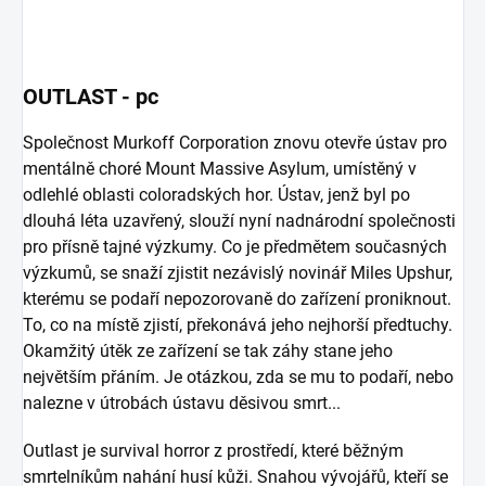
OUTLAST - pc
Společnost Murkoff Corporation znovu otevře ústav pro
mentálně choré Mount Massive Asylum, umístěný v
odlehlé oblasti coloradských hor. Ústav, jenž byl po
dlouhá léta uzavřený, slouží nyní nadnárodní společnosti
pro přísně tajné výzkumy. Co je předmětem současných
výzkumů, se snaží zjistit nezávislý novinář Miles Upshur,
kterému se podaří nepozorovaně do zařízení proniknout.
To, co na místě zjistí, překonává jeho nejhorší předtuchy.
Okamžitý útěk ze zařízení se tak záhy stane jeho
největším přáním. Je otázkou, zda se mu to podaří, nebo
nalezne v útrobách ústavu děsivou smrt...
Outlast je survival horror z prostředí, které běžným
smrtelníkům nahání husí kůži. Snahou vývojářů, kteří se