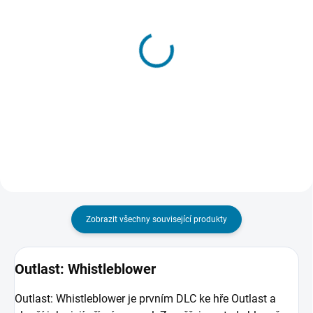
SKLADEM - DORUČENÍ DO 15 MINUT
SKLADEM - DORUČENÍ DO 15 MINUT
(>5 KS)
(>5 KS)
Outlast 2 - Xbox One
Outlast 2 - PC
479 Kč
188 Kč
Do košíku
Do košíku
Zobrazit všechny související produkty
Outlast: Whistleblower
Outlast: Whistleblower je prvním DLC ke hře Outlast a