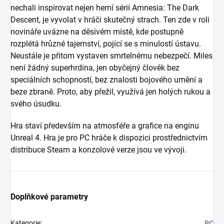
nechali inspirovat nejen herní sérií Amnesia: The Dark
Descent, je vyvolat v hráči skutečný strach. Ten zde v roli
novináře uvázne na děsivém místě, kde postupně
rozplétá hrůzné tajemství, pojící se s minulostí ústavu.
Neustále je přitom vystaven smrtelnému nebezpečí. Miles
není žádný superhrdina, jen obyčejný člověk bez
speciálních schopností, bez znalosti bojového umění a
beze zbraně. Proto, aby přežil, využívá jen holých rukou a
svého úsudku.
Hra staví především na atmosféře a grafice na enginu
Unreal 4. Hra je pro PC hráče k dispozici prostřednictvím
distribuce Steam a konzolové verze jsou ve vývoji.
Doplňkové parametry
Kategorie
:
PC