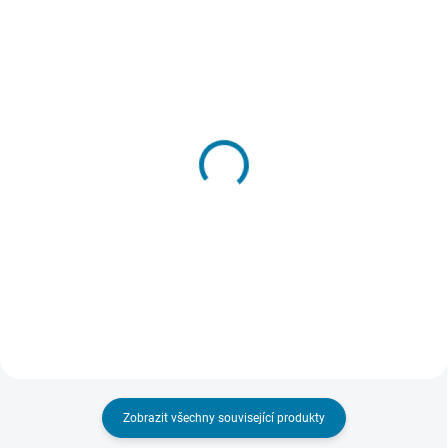
SKLADEM - DORUČENÍ DO 15 MINUT
SKLADEM - DORUČENÍ DO 15 MINUT
(>5 KS)
(>5 KS)
Resident Evil 3 - PC
Resident Evil 2 - PC
305 Kč
319 Kč
Do košíku
Do košíku
Zobrazit všechny související produkty