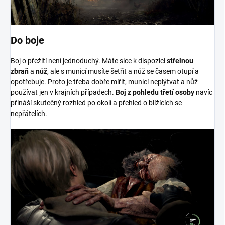
Do boje
Boj o přežití není jednoduchý. Máte sice k dispozici
střelnou
zbraň
a
nůž
, ale s municí musíte šetřit a nůž se časem otupí a
opotřebuje. Proto je třeba dobře mířit, municí neplýtvat a nůž
používat jen v krajních případech.
Boj z pohledu třetí osoby
navíc
přináší skutečný rozhled po okolí a přehled o blížících se
nepřátelích.