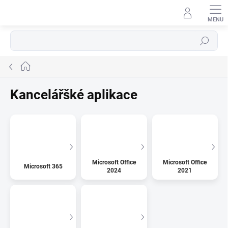
Přejít
na
obsah
Hledat
Domů
Kancelářšké aplikace
Microsoft Office
Microsoft Office
Microsoft 365
2024
2021