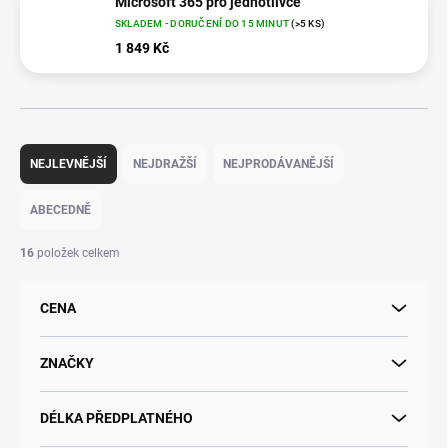
Microsoft 365 pro jednotlivce
SKLADEM - DORUČENÍ DO 15 MINUT
(>5 KS)
1 849 Kč
Ř
a
NEJLEVNĚJŠÍ
NEJDRAŽŠÍ
NEJPRODÁVANĚJŠÍ
z
e
ABECEDNĚ
n
í
16
položek celkem
p
r
CENA
o
d
u
ZNAČKY
k
t
DÉLKA PŘEDPLATNÉHO
ů