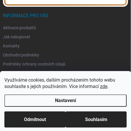
INFORMACE PRO VÁS
Aktivace produktů
Jak nakupovat
Kontakty
Obchodní podmínky
Podmínky ochrany osobních údajů
Využíváme cookies, dalším procházením tohoto webu
souhlasíte s jejich používáním. Více informací
zde
.
Nastavení
Copyright 2026
eSoftis.cz
. Všechna práva vyhrazena.
Upravit nastavení
cookies
Odmítnout
Souhlasím
Vytvořil Shoptet